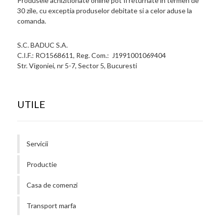
Produsele achizitionate online pot fi returnate in termen de
30 zile, cu exceptia produselor debitate si a celor aduse la
comanda.
S.C. BADUC S.A.
C.I.F.: RO1568611, Reg. Com.: J1991001069404
Str. Vigoniei, nr 5-7, Sector 5, Bucuresti
UTILE
Servicii
Productie
Casa de comenzi
Transport marfa