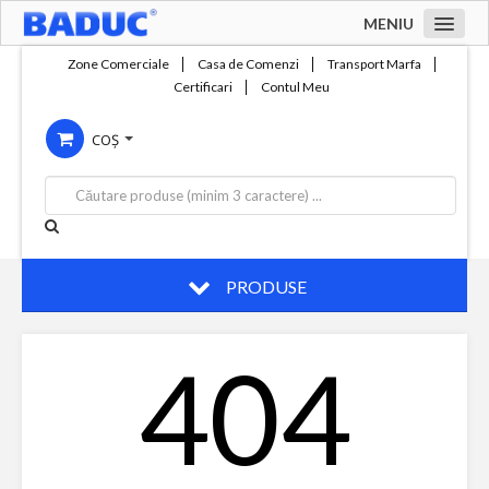
MENIU
Acasa
Zone Comerciale
Casa de Comenzi
Transport Marfa
Certificari
Contul Meu
Zone comerciale
COȘ
Compania
Servicii
Productie
Contact
PRODUSE
404