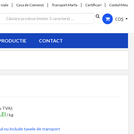
ciale
Casa de Comenzi
Transport Marfa
Certificari
Contul Meu
COȘ
PRODUCTIE
CONTACT
u TVA):
LEI
/ kg
ul nu include taxele de transport