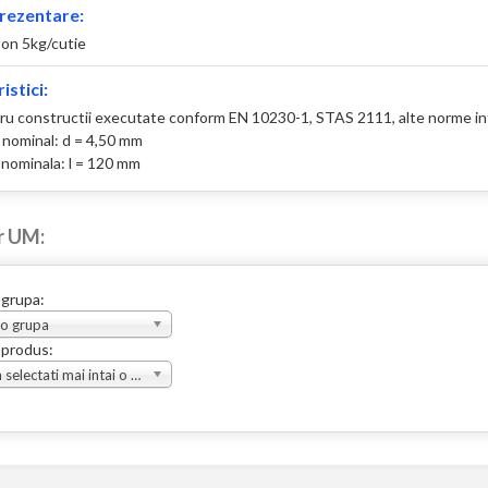
rezentare:
ton 5kg/cutie
istici:
ru constructii executate conform EN 10230-1, STAS 2111, alte norme in
 nominal: d = 4,50 mm
nominala: l = 120 mm
r UM:
 grupa:
 o grupa
 produs:
Va rugam selectati mai intai o grupa