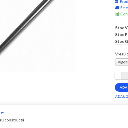
Prod
Se e
Cons
Stoc V
Stoc P
Stoc G
Vreau c
Vigoni
–
e:
ru constructii