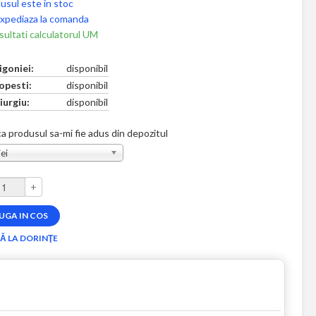
usul este in stoc
xpediaza la comanda
ultati calculatorul UM
igoniei:
disponibil
opesti:
disponibil
iurgiu:
disponibil
a produsul sa-mi fie adus din depozitul
ei
+