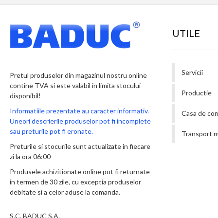
UTILE
Servicii
Pretul produselor din magazinul nostru online
contine TVA si este valabil in limita stocului
Productie
disponibil!
Informatiile prezentate au caracter informativ.
Casa de co
Uneori descrierile produselor pot fi incomplete
sau preturile pot fi eronate.
Transport m
Preturile si stocurile sunt actualizate in fiecare
zi la ora 06:00
Produsele achizitionate online pot fi returnate
in termen de 30 zile, cu exceptia produselor
debitate si a celor aduse la comanda.
S.C. BADUC S.A.