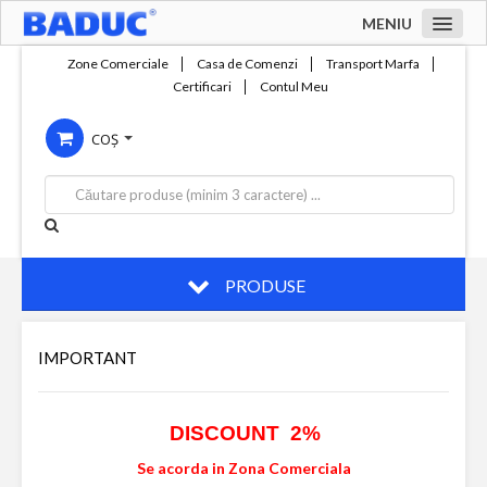
MENIU
Acasa
Zone Comerciale
Casa de Comenzi
Transport Marfa
Certificari
Contul Meu
Zone comerciale
COȘ
Compania
Servicii
Productie
Contact
PRODUSE
IMPORTANT
DISCOUNT 2%
Se acorda in Zona Comerciala