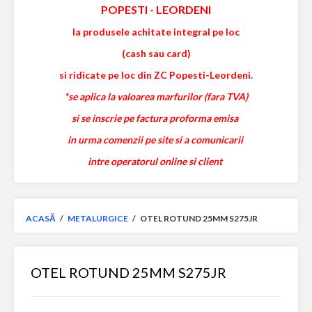
POPESTI
-
LEORDENI
la produsele achitate integral pe loc
(cash sau card)
si ridicate pe loc din ZC Popesti-Leordeni.
*se aplica la valoarea marfurilor (fara TVA)
si se inscrie pe factura proforma emisa
in urma comenzii pe site si a comunicarii
intre operatorul online si client
ACASĂ
/
METALURGICE
/
OTEL ROTUND 25MM S275JR
OTEL ROTUND 25MM S275JR