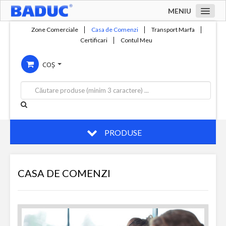
MENIU
Acasa
Zone Comerciale
Casa de Comenzi
Transport Marfa
Certificari
Contul Meu
Zone comerciale
COȘ
Compania
Servicii
Productie
Contact
PRODUSE
CASA DE COMENZI