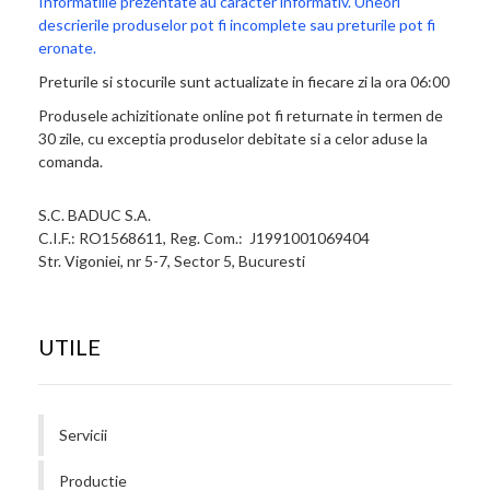
Informatiile prezentate au caracter informativ. Uneori
descrierile produselor pot fi incomplete sau preturile pot fi
eronate.
Preturile si stocurile sunt actualizate in fiecare zi la ora 06:00
Produsele achizitionate online pot fi returnate in termen de
30 zile, cu exceptia produselor debitate si a celor aduse la
comanda.
S.C. BADUC S.A.
C.I.F.: RO1568611, Reg. Com.: J1991001069404
Str. Vigoniei, nr 5-7, Sector 5, Bucuresti
UTILE
Servicii
Productie