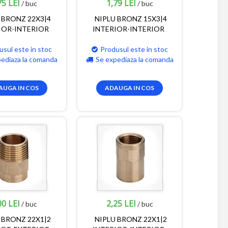
75 LEI
1,79 LEI
/ buc
/ buc
 BRONZ 22X3|4
NIPLU BRONZ 15X3|4
IOR-INTERIOR
INTERIOR-INTERIOR
usul este in stoc
Produsul este in stoc
pediaza la comanda
Se expediaza la comanda
AUGA IN COS
ADAUGA IN COS
00 LEI
2,25 LEI
/ buc
/ buc
 BRONZ 22X1|2
NIPLU BRONZ 22X1|2