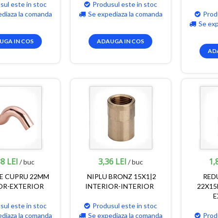
sul este in stoc
Produsul este in stoc
ediaza la comanda
Se expediaza la comanda
Prod
Se ex
UGA IN COS
ADAUGA IN COS
AD
8 LEI
3,36 LEI
1,
/ buc
/ buc
E CUPRU 22MM
NIPLU BRONZ 15X1|2
RED
OR-EXTERIOR
INTERIOR-INTERIOR
22X15
E
sul este in stoc
Produsul este in stoc
ediaza la comanda
Se expediaza la comanda
Prod