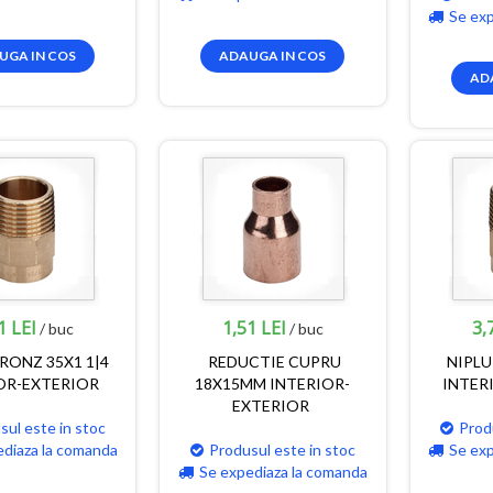
Se ex
UGA IN COS
ADAUGA IN COS
AD
1 LEI
1,51 LEI
3,
/ buc
/ buc
RONZ 35X1 1|4
REDUCTIE CUPRU
NIPLU
OR-EXTERIOR
18X15MM INTERIOR-
INTER
EXTERIOR
sul este in stoc
Prod
ediaza la comanda
Produsul este in stoc
Se ex
Se expediaza la comanda