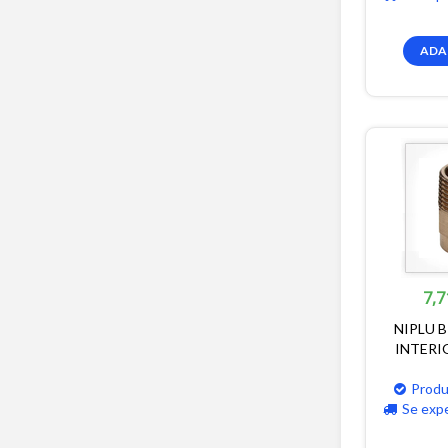
ADA
7,7
NIPLU B
INTERI
Produ
Se exp