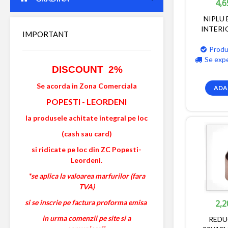
4,6
NIPLU 
INTERI
IMPORTANT
Produ
Se exp
DISCOUNT 2%
Se acorda in Zona Comerciala
ADA
POPESTI
-
LEORDENI
la produsele achitate integral pe loc
(cash sau card)
si ridicate pe loc din ZC Popesti-
Leordeni.
*se aplica la valoarea marfurilor (fara
TVA)
si se inscrie pe factura proforma emisa
2,2
in urma comenzii pe site si a
REDU