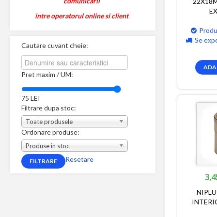
comunicarii
22X18M
E
intre operatorul online si client
Produ
Se exp
Cautare cuvant cheie:
ADA
Pret maxim / UM:
75
LEI
Filtrare dupa stoc:
Toate produsele
Ordonare produse:
Produse in stoc
Resetare
3,4
NIPLU
INTERI