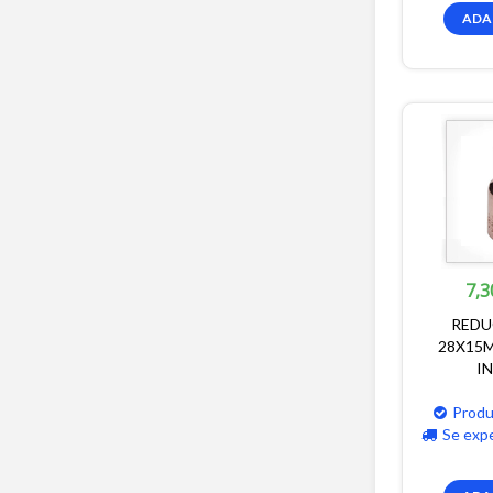
ADA
7,3
REDU
28X15M
I
Produ
Se exp