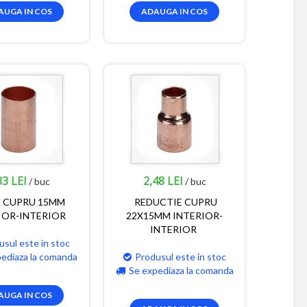
AUGA IN COS
ADAUGA IN COS
33 LEI
2,48 LEI
/ buc
/ buc
 CUPRU 15MM
REDUCTIE CUPRU
IOR-INTERIOR
22X15MM INTERIOR-
INTERIOR
usul este in stoc
pediaza la comanda
Produsul este in stoc
Se expediaza la comanda
AUGA IN COS