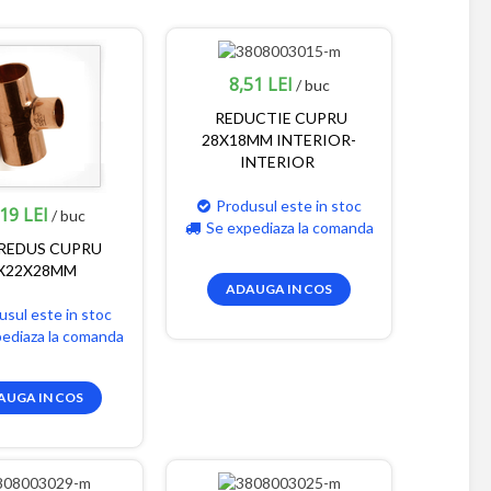
8,51 LEI
/ buc
REDUCTIE CUPRU
28X18MM INTERIOR-
INTERIOR
Produsul este in stoc
19 LEI
/ buc
Se expediaza la comanda
REDUS CUPRU
X22X28MM
ADAUGA IN COS
usul este in stoc
pediaza la comanda
AUGA IN COS