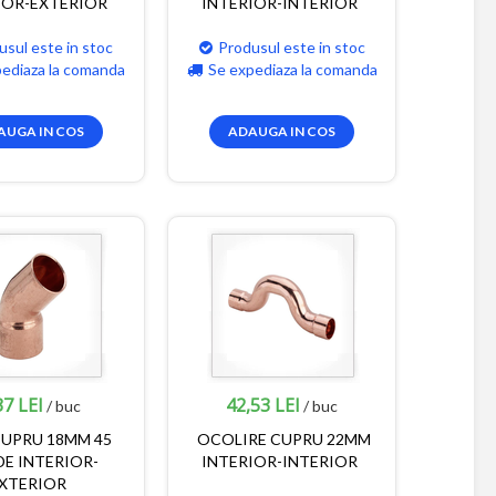
IOR-EXTERIOR
INTERIOR-INTERIOR
usul este in stoc
Produsul este in stoc
pediaza la comanda
Se expediaza la comanda
AUGA IN COS
ADAUGA IN COS
37 LEI
42,53 LEI
/ buc
/ buc
UPRU 18MM 45
OCOLIRE CUPRU 22MM
E INTERIOR-
INTERIOR-INTERIOR
XTERIOR