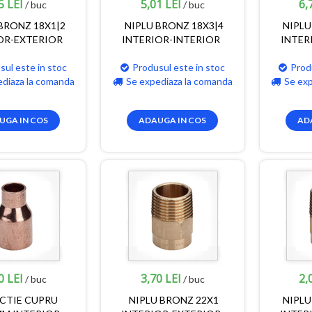
5 LEI
5,01 LEI
6,
/ buc
/ buc
BRONZ 18X1|2
NIPLU BRONZ 18X3|4
NIPLU
OR-EXTERIOR
INTERIOR-INTERIOR
INTER
sul este in stoc
Produsul este in stoc
Prod
ediaza la comanda
Se expediaza la comanda
Se ex
UGA IN COS
ADAUGA IN COS
AD
0 LEI
3,70 LEI
2,
/ buc
/ buc
CTIE CUPRU
NIPLU BRONZ 22X1
NIPLU