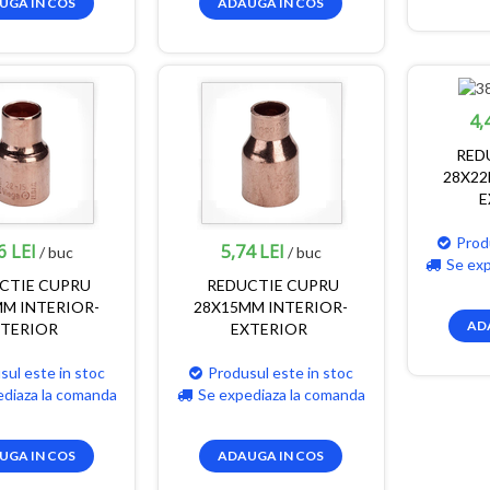
UGA IN COS
ADAUGA IN COS
4,
RED
28X22
E
Prod
6 LEI
5,74 LEI
/ buc
/ buc
Se ex
CTIE CUPRU
REDUCTIE CUPRU
M INTERIOR-
28X15MM INTERIOR-
AD
NTERIOR
EXTERIOR
sul este in stoc
Produsul este in stoc
ediaza la comanda
Se expediaza la comanda
UGA IN COS
ADAUGA IN COS