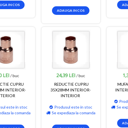
UGA IN COS
AD
ADAUGA IN COS
0 LEI
24,39 LEI
1,
/ buc
/ buc
CTIE CUPRU
REDUCTIE CUPRU
MUFA
M INTERIOR-
35X28MM INTERIOR-
INTER
NTERIOR
INTERIOR
Prod
sul este in stoc
Produsul este in stoc
Se ex
ediaza la comanda
Se expediaza la comanda
AD