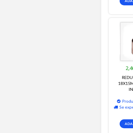
ADA
2,4
REDU
18X15M
I
Produ
Se exp
ADA