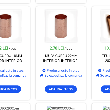
2 LEI
2,78 LEI
10,
/ buc
/ buc
 CUPRU 18MM
MUFA CUPRU 22MM
TEU 
OR-INTERIOR
INTERIOR-INTERIOR
28
sul este in stoc
Produsul este in stoc
Prod
ediaza la comanda
Se expediaza la comanda
Se ex
UGA IN COS
ADAUGA IN COS
AD