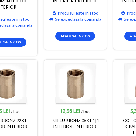
M INTERIOR-
INTERIOR-EXTERIOR
INTER
XTERIOR
Produsul este in stoc
Prod
sul este in stoc
Se expediaza la comanda
Se ex
ediaza la comanda
ADAUGA IN COS
AD
UGA IN COS
5 LEI
12,56 LEI
5,
/ buc
/ buc
 BRONZ 22X1
NIPLU BRONZ 35X1 1|4
COT C
OR-INTERIOR
INTERIOR-INTERIOR
GRAD
E