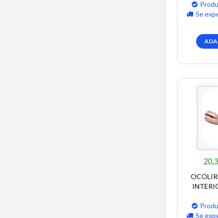
Produ
Se exp
ADA
20,3
OCOLIR
INTERI
Produ
Se exp