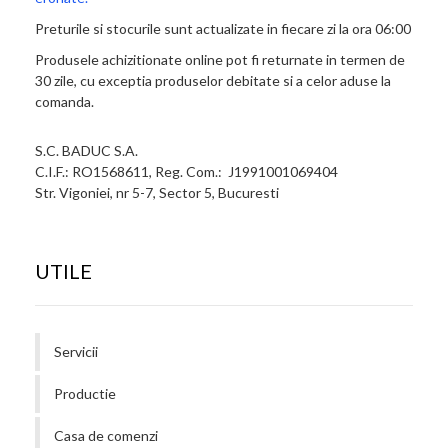
Preturile si stocurile sunt actualizate in fiecare zi la ora 06:00
Produsele achizitionate online pot fi returnate in termen de
30 zile, cu exceptia produselor debitate si a celor aduse la
comanda.
S.C. BADUC S.A.
C.I.F.: RO1568611, Reg. Com.: J1991001069404
Str. Vigoniei, nr 5-7, Sector 5, Bucuresti
UTILE
Servicii
Productie
Casa de comenzi