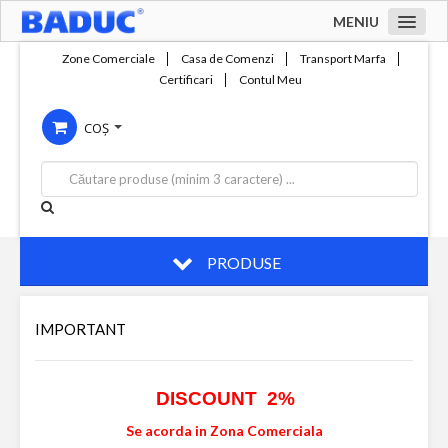
MENIU
Acasa
Zone Comerciale
Casa de Comenzi
Transport Marfa
Certificari
Contul Meu
Zone comerciale
COȘ
Compania
Servicii
Productie
Contact
PRODUSE
IMPORTANT
DISCOUNT 2%
Se acorda in Zona Comerciala