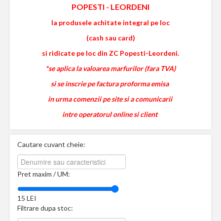
POPESTI
-
LEORDENI
la produsele achitate integral pe loc
(cash sau card)
si ridicate pe loc din ZC Popesti-Leordeni.
*se aplica la valoarea marfurilor (fara TVA)
si se inscrie pe factura proforma emisa
in urma comenzii pe site si a comunicarii
intre operatorul online si client
Cautare cuvant cheie:
Pret maxim / UM:
15
LEI
Filtrare dupa stoc: