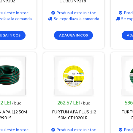
|2 99202
DUBLU 99218
sul este in stoc
Produsul este in stoc
Prod
ediaza la comanda
Se expediaza la comanda
Se ex
UGA IN COS
ADAUGA IN COS
AD
2 LEI
262,57 LEI
536
/ buc
/ buc
 APA 1|2 50M-
FURTUN APA PLUS 1|2
FURT
99015
50M-CF10201R
sul este in stoc
Produsul este in stoc
Prod