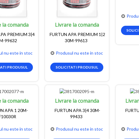
Produs
e la comanda
Livrare la comanda
SOLIC
PA PREMIUM 3|4
FURTUN APA PREMIUM 1|2
M-99632
30M-99613
l nu este in stoc
Produsul nu este in stoc
TATI PRODUSUL
SOLICITATI PRODUSUL
e la comanda
Livrare la comanda
Livra
N APA 1 20M-
FURTUN APA 3|4 30M-
FURTU
F10030R
99433
l nu este in stoc
Produsul nu este in stoc
Produs