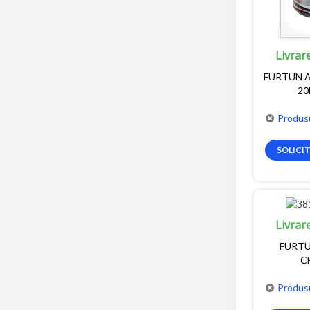
Livrar
FURTUN A
20
Produsu
SOLICI
Livrar
FURTU
C
Produsu