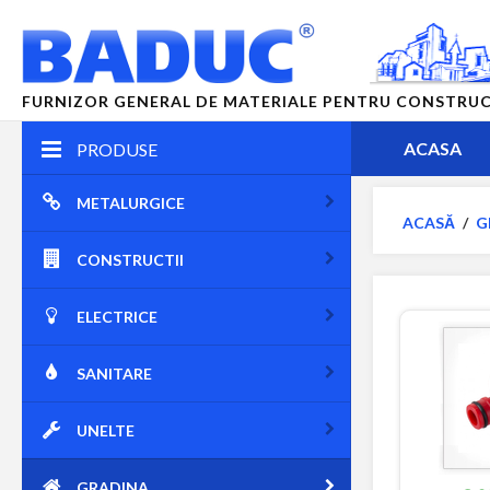
FURNIZOR GENERAL DE MATERIALE PENTRU CONSTRUCTII
ACASA
PRODUSE
METALURGICE
ACASĂ
/
G
CONSTRUCTII
ELECTRICE
SANITARE
UNELTE
GRADINA