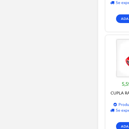
Se exp
ADA
5,5
CUPLA RA
Produ
Se exp
ADA