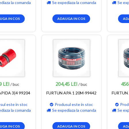
ediaza la comanda
Se expediaza la comanda
Se ex
UGA IN COS
ADAUGA IN COS
AD
9 LEI
204,45 LEI
456
/ buc
/ buc
PIDA 3|4 99204
FURTUN APA 1 20M-99442
FURTUN 
sul este in stoc
Produsul este in stoc
Prod
ediaza la comanda
Se expediaza la comanda
Se ex
UGA IN COS
ADAUGA IN COS
AD