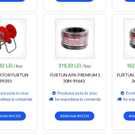
82 LEI
319,33 LEI
162
/ buc
/ buc
ATOR FURTUN
FURTUN APA PREMIUM 1
FURTUN 
99393
30M-99643
3
sul este in stoc
Produsul este in stoc
Prod
ediaza la comanda
Se expediaza la comanda
Se ex
UGA IN COS
ADAUGA IN COS
AD