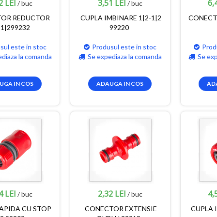
2 LEI
3,51 LEI
6,
/ buc
/ buc
OR REDUCTOR
CUPLA IMBINARE 1|2-1|2
CONECTO
-1|299232
99220
sul este in stoc
Produsul este in stoc
Prod
ediaza la comanda
Se expediaza la comanda
Se ex
UGA IN COS
ADAUGA IN COS
AD
4 LEI
2,32 LEI
4,
/ buc
/ buc
APIDA CU STOP
CONECTOR EXTENSIE
CUPLA I