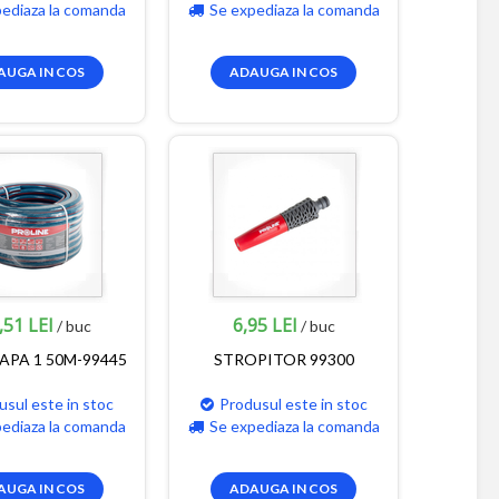
pediaza la comanda
Se expediaza la comanda
AUGA IN COS
ADAUGA IN COS
,51 LEI
6,95 LEI
/ buc
/ buc
APA 1 50M-99445
STROPITOR 99300
usul este in stoc
Produsul este in stoc
pediaza la comanda
Se expediaza la comanda
AUGA IN COS
ADAUGA IN COS