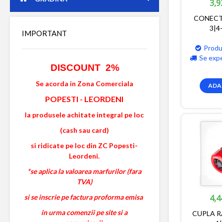
3,9
CONECT
3|4
IMPORTANT
Produ
Se exp
DISCOUNT 2%
Se acorda in Zona Comerciala
ADA
POPESTI
-
LEORDENI
la produsele achitate integral pe loc
(cash sau card)
si ridicate pe loc din ZC Popesti-
Leordeni.
*se aplica la valoarea marfurilor (fara
TVA)
si se inscrie pe factura proforma emisa
4,4
in urma comenzii pe site si a
CUPLA R