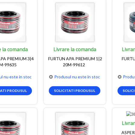
e la comanda
Livrare la comanda
Livra
PA PREMIUM 3|4
FURTUN APA PREMIUM 1|2
FURTU
M-99635
20M-99612
l nu este in stoc
Produsul nu este in stoc
Produs
TATI PRODUSUL
SOLICITATI PRODUSUL
SOLIC
Livra
ASPER