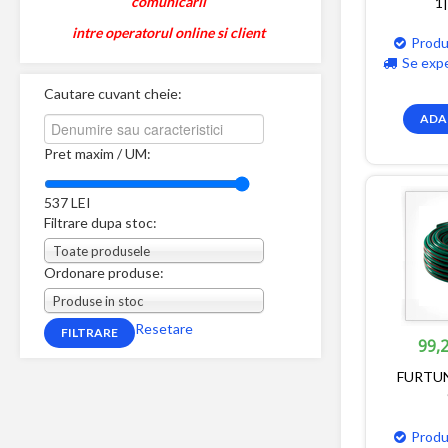
comunicarii
1
intre operatorul online si client
Produ
Se exp
Cautare cuvant cheie:
ADA
Pret maxim / UM:
537
LEI
Filtrare dupa stoc:
Toate produsele
Ordonare produse:
Produse in stoc
Resetare
99,2
FURTUN
Produ