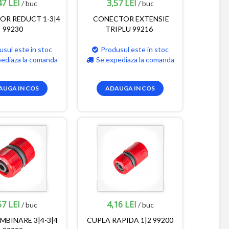
47 LEI
3,57 LEI
/ buc
/ buc
R REDUCT 1-3|4
CONECTOR EXTENSIE
99230
TRIPLU 99216
usul este in stoc
Produsul este in stoc
pediaza la comanda
Se expediaza la comanda
AUGA IN COS
ADAUGA IN COS
57 LEI
4,16 LEI
/ buc
/ buc
MBINARE 3|4-3|4
CUPLA RAPIDA 1|2 99200