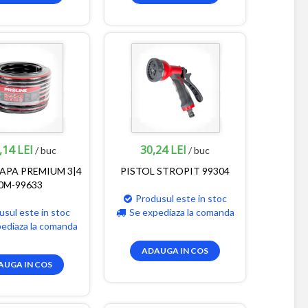
,14 LEI
30,24 LEI
/ buc
/ buc
APA PREMIUM 3|4
PISTOL STROPIT 99304
0M-99633
Produsul este in stoc
usul este in stoc
Se expediaza la comanda
pediaza la comanda
ADAUGA IN COS
AUGA IN COS