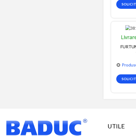
SOLICI
Livrar
FURTUN
Produsu
SOLICI
UTILE