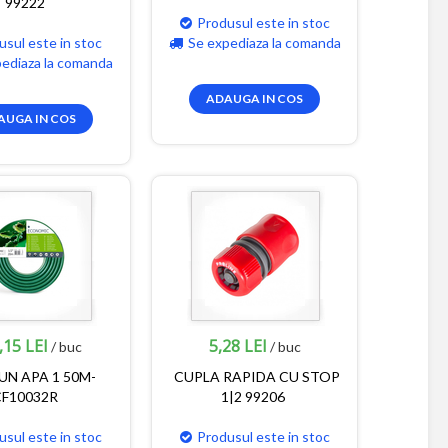
99222
Produsul este in stoc
usul este in stoc
Se expediaza la comanda
pediaza la comanda
ADAUGA IN COS
AUGA IN COS
,15 LEI
5,28 LEI
/ buc
/ buc
UN APA 1 50M-
CUPLA RAPIDA CU STOP
CF10032R
1|2 99206
usul este in stoc
Produsul este in stoc