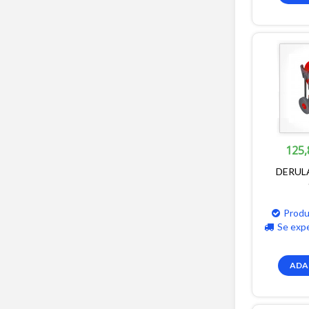
125,
DERUL
Produ
Se exp
ADA