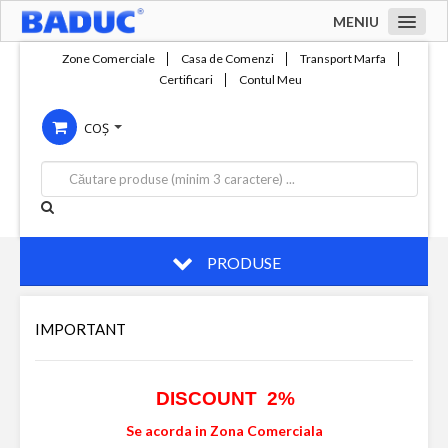
MENIU
Acasa
Zone Comerciale
Casa de Comenzi
Transport Marfa
Certificari
Contul Meu
Zone comerciale
COȘ
Compania
Servicii
Productie
Contact
PRODUSE
IMPORTANT
DISCOUNT 2%
Se acorda in Zona Comerciala