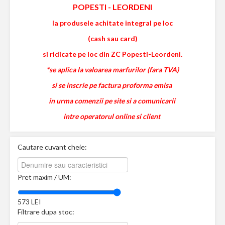
POPESTI
-
LEORDENI
la produsele achitate integral pe loc
(cash sau card)
si ridicate pe loc din ZC Popesti-Leordeni.
*se aplica la valoarea marfurilor (fara TVA)
si se inscrie pe factura proforma emisa
in urma comenzii pe site si a comunicarii
intre operatorul online si client
Cautare cuvant cheie:
Pret maxim / UM:
573
LEI
Filtrare dupa stoc: