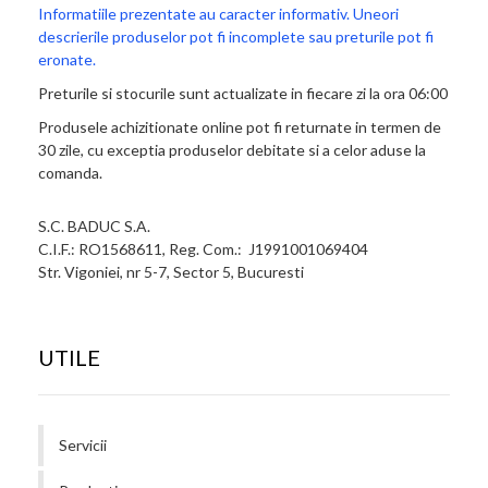
Informatiile prezentate au caracter informativ. Uneori
descrierile produselor pot fi incomplete sau preturile pot fi
eronate.
Preturile si stocurile sunt actualizate in fiecare zi la ora 06:00
Produsele achizitionate online pot fi returnate in termen de
30 zile, cu exceptia produselor debitate si a celor aduse la
comanda.
S.C. BADUC S.A.
C.I.F.: RO1568611, Reg. Com.: J1991001069404
Str. Vigoniei, nr 5-7, Sector 5, Bucuresti
UTILE
Servicii