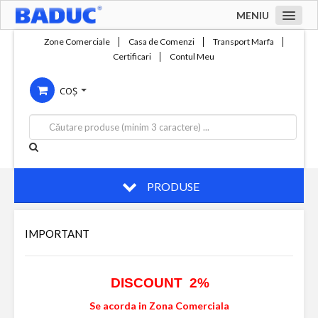
MENIU
Acasa
Zone Comerciale
Casa de Comenzi
Transport Marfa
Certificari
Contul Meu
Zone comerciale
COȘ
Compania
Servicii
Productie
Contact
PRODUSE
IMPORTANT
DISCOUNT 2%
Se acorda in Zona Comerciala