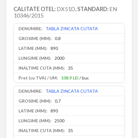
CALITATE OTEL:
DX51D
, STANDARD:
EN
10346/2015
TABLA ZINCATA CUTATA
0.8
890
2000
35
108.9 LEI
/ buc
TABLA ZINCATA CUTATA
0.7
890
2500
35