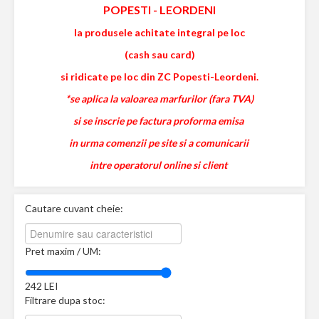
POPESTI
-
LEORDENI
la produsele achitate integral pe loc
(cash sau card)
si ridicate pe loc din ZC Popesti-Leordeni.
*se aplica la valoarea marfurilor (fara TVA)
si se inscrie pe factura proforma emisa
in urma comenzii pe site si a comunicarii
intre operatorul online si client
Cautare cuvant cheie:
Pret maxim / UM:
242
LEI
Filtrare dupa stoc: