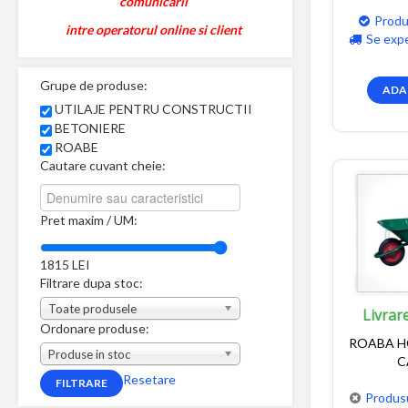
comunicarii
Produ
intre operatorul online si client
Se exp
Grupe de produse:
ADA
UTILAJE PENTRU CONSTRUCTII
BETONIERE
ROABE
Cautare cuvant cheie:
Pret maxim / UM:
1815
LEI
Filtrare dupa stoc:
Toate produsele
Livrar
Ordonare produse:
ROABA H
Produse in stoc
C
Resetare
Produsu