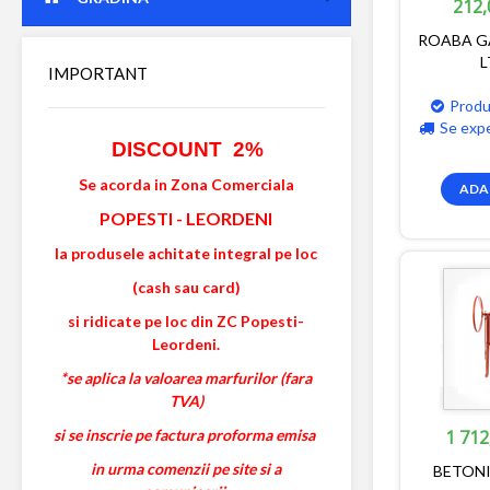
212,
ROABA G
L
IMPORTANT
Produ
Se exp
DISCOUNT 2%
Se acorda in Zona Comerciala
ADA
POPESTI
-
LEORDENI
la produsele achitate integral pe loc
(cash sau card)
si ridicate pe loc din ZC Popesti-
Leordeni.
*se aplica la valoarea marfurilor (fara
TVA)
si se inscrie pe factura proforma emisa
1 712
in urma comenzii pe site si a
BETONI