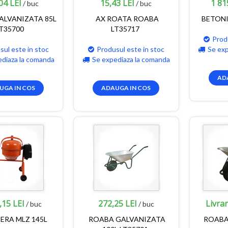
04 LEI
15,43 LEI
1 81
/ buc
/ buc
ALVANIZATA 85L
AX ROATA ROABA
BETONI
T35700
LT35717
Prod
sul este in stoc
Produsul este in stoc
Se ex
ediaza la comanda
Se expediaza la comanda
AD
UGA IN COS
ADAUGA IN COS
,15 LEI
272,25 LEI
Livra
/ buc
/ buc
ERA MLZ 145L
ROABA GALVANIZATA
ROABA