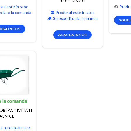
100L LT35701
sul este in stoc
Produs
ediaza la comanda
Produsul este in stoc
Se expediaza la comanda
SOLIC
UGA IN COS
ADAUGA IN COS
e la comanda
OBI ACTIVITATI
ASNICE
l nu este in stoc