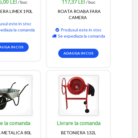
5,00 LEI
117,37 LEI
/ buc
/ buc
ERA LIMEX 190L
ROATA ROABA FARA
CAMERA
usul este in stoc
pediaza la comanda
Produsul este in stoc
Se expediaza la comanda
AUGA IN COS
ADAUGA IN COS
re la comanda
Livrare la comanda
 METALICA 80L
BETONIERA 132L