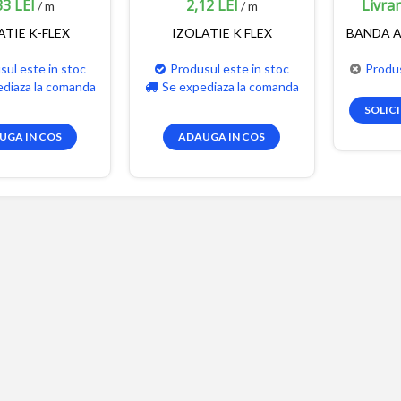
33 LEI
2,12 LEI
Livra
/ m
/ m
ATIE K-FLEX
IZOLATIE K FLEX
BANDA A
sul este in stoc
Produsul este in stoc
Produs
ediaza la comanda
Se expediaza la comanda
SOLIC
UGA IN COS
ADAUGA IN COS