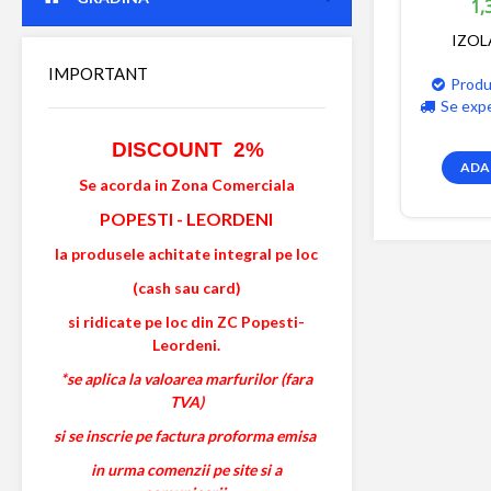
1,
IZOL
IMPORTANT
Produ
Se exp
DISCOUNT 2%
ADA
Se acorda in Zona Comerciala
POPESTI
-
LEORDENI
la produsele achitate integral pe loc
(cash sau card)
si ridicate pe loc din ZC Popesti-
Leordeni.
*se aplica la valoarea marfurilor (fara
TVA)
si se inscrie pe factura proforma emisa
in urma comenzii pe site si a