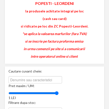
POPESTI
-
LEORDENI
la produsele achitate integral pe loc
(cash sau card)
si ridicate pe loc din ZC Popesti-Leordeni.
*se aplica la valoarea marfurilor (fara TVA)
si se inscrie pe factura proforma emisa
in urma comenzii pe site si a comunicarii
intre operatorul online si client
Cautare cuvant cheie:
Pret maxim / UM:
1
LEI
Filtrare dupa stoc: