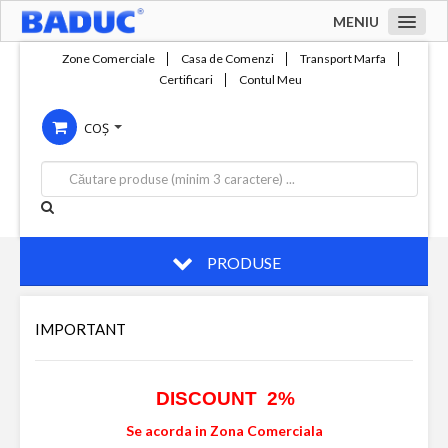
MENIU
Acasa
Zone Comerciale
Casa de Comenzi
Transport Marfa
Certificari
Contul Meu
Zone comerciale
COȘ
Compania
Servicii
Productie
Contact
PRODUSE
IMPORTANT
DISCOUNT 2%
Se acorda in Zona Comerciala