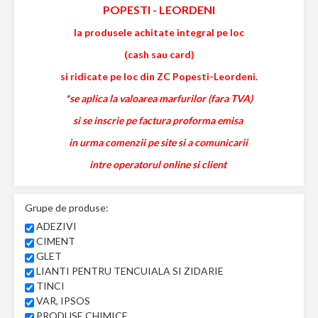
POPESTI
-
LEORDENI
la produsele achitate integral pe loc
(cash sau card)
si ridicate pe loc din ZC Popesti-Leordeni.
*se aplica la valoarea marfurilor (fara TVA)
si se inscrie pe factura proforma emisa
in urma comenzii pe site si a comunicarii
intre operatorul online si client
Grupe de produse:
ADEZIVI
CIMENT
GLET
LIANTI PENTRU TENCUIALA SI ZIDARIE
TINCI
VAR, IPSOS
PRODUSE CHIMICE