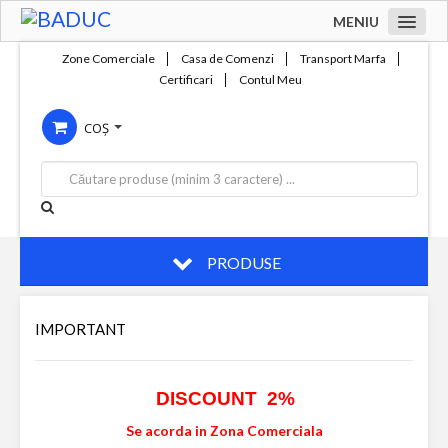
MENIU
Acasa
Zone Comerciale
Casa de Comenzi
Transport Marfa
Certificari
Contul Meu
Zone comerciale
Compania
COȘ
Servicii
Productie
Contact
PRODUSE
IMPORTANT
DISCOUNT 2%
Se acorda in Zona Comerciala