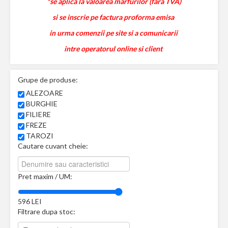
*se aplica la valoarea marfurilor (fara TVA)
si se inscrie pe factura proforma emisa
in urma comenzii pe site si a comunicarii
intre operatorul online si client
Grupe de produse:
ALEZOARE
BURGHIE
FILIERE
FREZE
TAROZI
Cautare cuvant cheie:
Pret maxim / UM:
596
LEI
Filtrare dupa stoc: