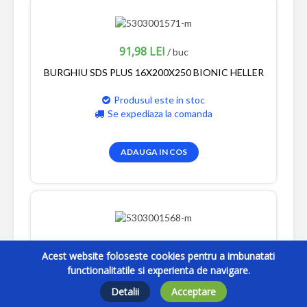
91,98 LEI
/ buc
BURGHIU SDS PLUS 16X200X250 BIONIC HELLER
Produsul este in stoc
Se expediaza la comanda
ADAUGA IN COS
2,60 LEI
/ buc
Acest website foloseste cookies pentru a imbunatati
SET BURGHIE METAL HSS 2 PREFIX HELLER
functionalitatile si experienta de navigare.
Detalii
Acceptare
Produsul este in stoc