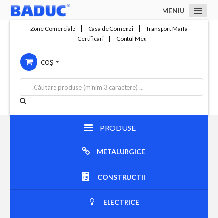
MENIU
Acasa
Zone Comerciale
Casa de Comenzi
Transport Marfa
Certificari
Contul Meu
Zone comerciale
COȘ
Compania
Servicii
Productie
Contact
PRODUSE
METALURGICE
CONSTRUCTII
ELECTRICE