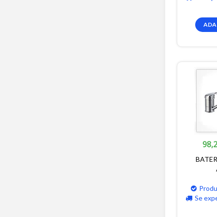
ADA
98,2
BATER
Produ
Se exp