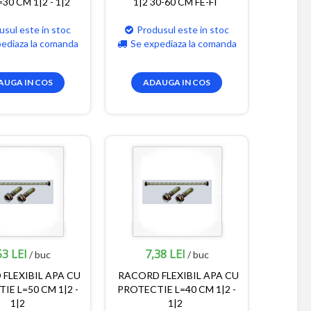
30 CM 1|2 - 1|2
1|2 30-60 CM FE-FI
usul este in stoc
Produsul este in stoc
pediaza la comanda
Se expediaza la comanda
AUGA IN COS
ADAUGA IN COS
53 LEI
7,38 LEI
/ buc
/ buc
FLEXIBIL APA CU
RACORD FLEXIBIL APA CU
IE L=50 CM 1|2 -
PROTECTIE L=40 CM 1|2 -
1|2
1|2