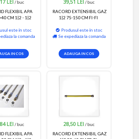
17 LEI
39,51 LEI
/ buc
/ buc
D FLEXIBIL APA
RACORD EXTENSIBIL GAZ
40 CM 1|2 - 1|2
1|2 75-150 CM FI-FI
usul este in stoc
Produsul este in stoc
pediaza la comanda
Se expediaza la comanda
AUGA IN COS
ADAUGA IN COS
84 LEI
28,50 LEI
/ buc
/ buc
D FLEXIBIL APA
RACORD EXTENSIBIL GAZ