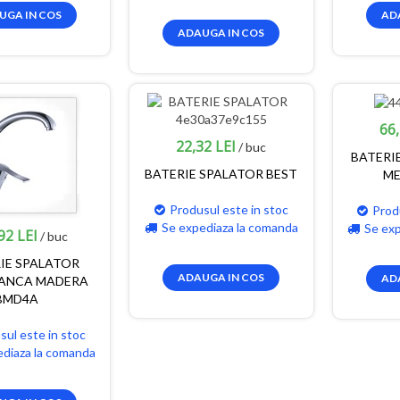
UGA IN COS
AD
ADAUGA IN COS
66,
22,32 LEI
/ buc
BATERI
BATERIE SPALATOR BEST
ME
Produsul este in stoc
Prod
Se expediaza la comanda
Se ex
92 LEI
/ buc
IE SPALATOR
ADAUGA IN COS
AD
ANCA MADERA
BMD4A
sul este in stoc
ediaza la comanda