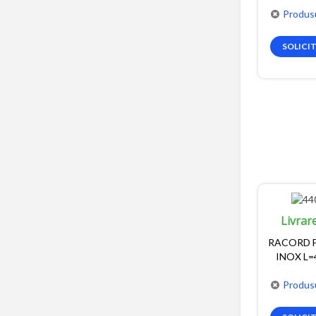
Produsu
SOLICI
Livrar
RACORD F
INOX L=4
Produsu