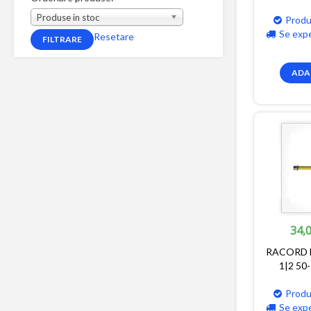
Produse in stoc
Produ
Se exp
Resetare
ADA
34,0
RACORD 
1|2 50
Produ
Se exp