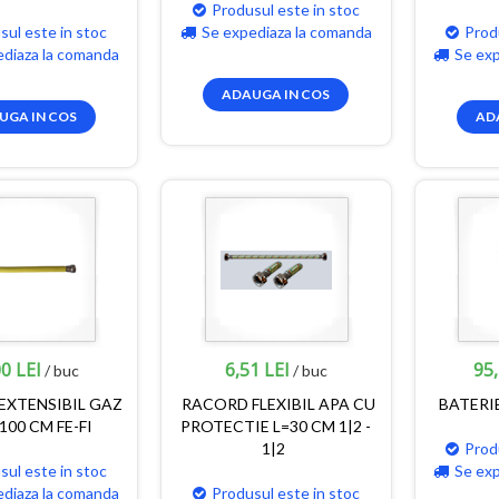
Produsul este in stoc
sul este in stoc
Se expediaza la comanda
Prod
ediaza la comanda
Se ex
ADAUGA IN COS
UGA IN COS
AD
0 LEI
6,51 LEI
95,
/ buc
/ buc
EXTENSIBIL GAZ
RACORD FLEXIBIL APA CU
BATERI
-100 CM FE-FI
PROTECTIE L=30 CM 1|2 -
1|2
Prod
sul este in stoc
Se ex
ediaza la comanda
Produsul este in stoc