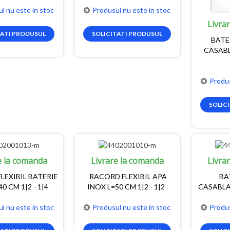
l nu este in stoc
Produsul nu este in stoc
Livra
TATI PRODUSUL
SOLICITATI PRODUSUL
BATE
CASAB
Produs
SOLIC
e la comanda
Livrare la comanda
Livra
LEXIBIL BATERIE
RACORD FLEXIBIL APA
BA
0 CM 1|2 - 1|4
INOX L=50 CM 1|2 - 1|2
CASABLA
l nu este in stoc
Produsul nu este in stoc
Produs