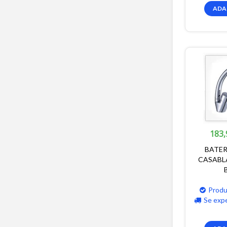
ADA
183,
BATER
CASABL
Produ
Se exp