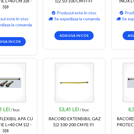
E L=40 CM 3|8 -
1|2 50-100 CM FI-FI
INOX L=
3|8
Produsul este in stoc
Prod
sul este in stoc
Se expediaza la comanda
Se ex
ediaza la comanda
ADAUGA IN COS
AD
UGA IN COS
1 LEI
53,41 LEI
6,
/ buc
/ buc
LEXIBIL APA CU
RACORD EXTENSIBIL GAZ
RACORD 
E L=40 CM 1|2 -
1|2 100-200 CM FE-FI
PROTECT
3|8