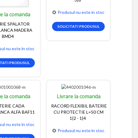
Produsul nu este in stoc
re la comanda
RIE SPALATOR
SOLICITATI PRODUSUL
LANCA MADERA
BMD4
ul nu este in stoc
ITATI PRODUSUL
re la comanda
Livrare la comanda
TERIE CADA
RACORD FLEXIBIL BATERIE
NCA ALFA BAF11
CU PROTECTIE L=50 CM
1|2 - 1|4
ul nu este in stoc
Produsul nu este in stoc