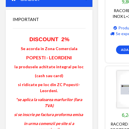
9,8
RACORD
INOX L=3
IMPORTANT
Produ
Se exp
DISCOUNT 2%
Se acorda in Zona Comerciala
ADA
POPESTI
-
LEORDENI
la produsele achitate integral pe loc
(cash sau card)
si ridicate pe loc din ZC Popesti-
Leordeni.
*se aplica la valoarea marfurilor (fara
TVA)
si se inscrie pe factura proforma emisa
6,2
in urma comenzii pe site si a
RACORD F