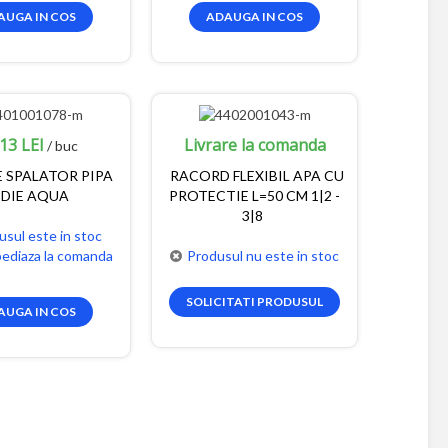
AUGA IN COS
ADAUGA IN COS
13 LEI
Livrare la comanda
/ buc
E SPALATOR PIPA
RACORD FLEXIBIL APA CU
DIE AQUA
PROTECTIE L=50 CM 1|2 -
3|8
usul este in stoc
pediaza la comanda
Produsul nu este in stoc
SOLICITATI PRODUSUL
AUGA IN COS