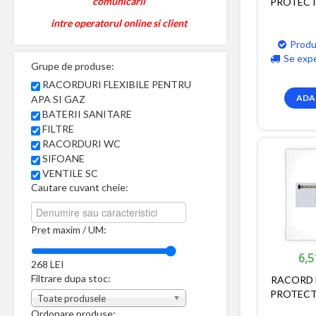
comunicarii
PROTECTI
intre operatorul online si client
Produ
Se exp
Grupe de produse:
RACORDURI FLEXIBILE PENTRU
ADA
APA SI GAZ
BATERII SANITARE
FILTRE
RACORDURI WC
SIFOANE
VENTILE SC
Cautare cuvant cheie:
Pret maxim / UM:
6,5
268
LEI
Filtrare dupa stoc:
RACORD F
PROTECTI
Toate produsele
Ordonare produse: