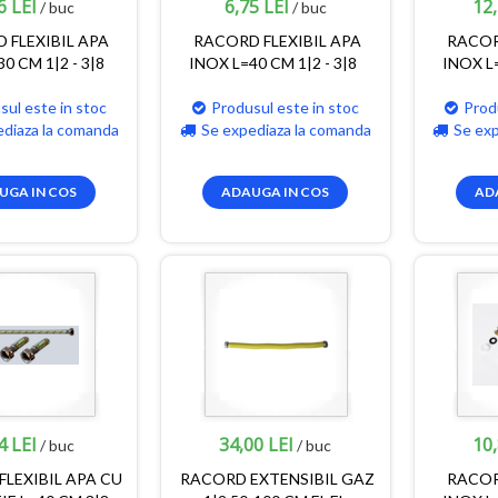
6 LEI
6,75 LEI
12,
/ buc
/ buc
 FLEXIBIL APA
RACORD FLEXIBIL APA
RACOR
0 CM 1|2 - 3|8
INOX L=40 CM 1|2 - 3|8
INOX L=
sul este in stoc
Produsul este in stoc
Prod
ediaza la comanda
Se expediaza la comanda
Se ex
UGA IN COS
ADAUGA IN COS
AD
4 LEI
34,00 LEI
10,
/ buc
/ buc
LEXIBIL APA CU
RACORD EXTENSIBIL GAZ
RACOR