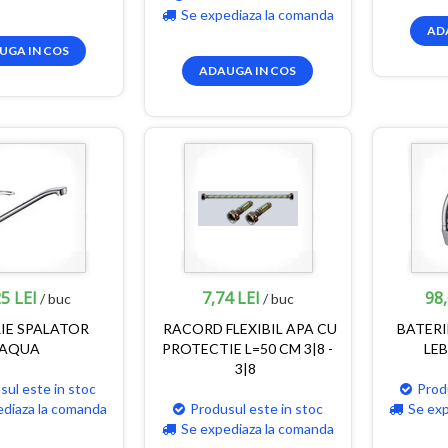
Se expediaza la comanda
AD
UGA IN COS
ADAUGA IN COS
5 LEI
7,74 LEI
98,
/ buc
/ buc
IE SPALATOR
RACORD FLEXIBIL APA CU
BATERI
AQUA
PROTECTIE L=50 CM 3|8 -
LE
3|8
sul este in stoc
Prod
ediaza la comanda
Produsul este in stoc
Se ex
Se expediaza la comanda