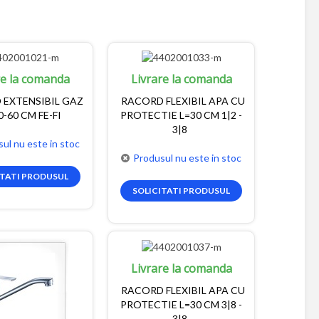
re la comanda
Livrare la comanda
 EXTENSIBIL GAZ
RACORD FLEXIBIL APA CU
0-60 CM FE-FI
PROTECTIE L=30 CM 1|2 -
3|8
ul nu este in stoc
Produsul nu este in stoc
ITATI PRODUSUL
SOLICITATI PRODUSUL
Livrare la comanda
RACORD FLEXIBIL APA CU
PROTECTIE L=30 CM 3|8 -
3|8