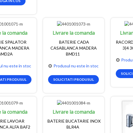
UGA IN COS
e la comanda
Livrare la comanda
Livra
IE SPALATOR
BATERIE CADA
RACORD
ANCA MADERA
CASABLANCA MADERA
3|4 3
BMD2A
BMD11
Produs
l nu este in stoc
Produsul nu este in stoc
SOLIC
TATI PRODUSUL
SOLICITATI PRODUSUL
e la comanda
Livrare la comanda
RIE LAVOAR
BATERIE BUCATARIE INOX
NCA ALFA BAF2
BLR4A