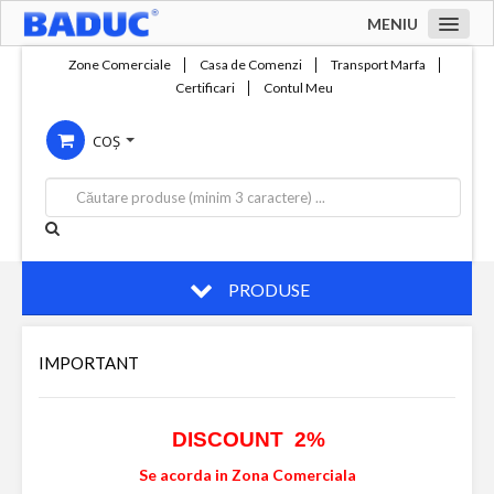
MENIU
Acasa
Zone Comerciale
Casa de Comenzi
Transport Marfa
Certificari
Contul Meu
Zone comerciale
COȘ
Compania
Servicii
Productie
Contact
PRODUSE
IMPORTANT
DISCOUNT 2%
Se acorda in Zona Comerciala