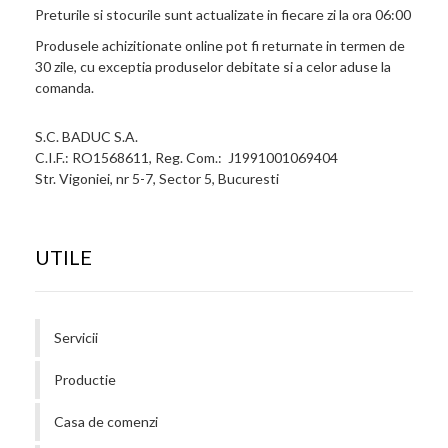
Preturile si stocurile sunt actualizate in fiecare zi la ora 06:00
Produsele achizitionate online pot fi returnate in termen de
30 zile, cu exceptia produselor debitate si a celor aduse la
comanda.
S.C. BADUC S.A.
C.I.F.: RO1568611, Reg. Com.: J1991001069404
Str. Vigoniei, nr 5-7, Sector 5, Bucuresti
UTILE
Servicii
Productie
Casa de comenzi