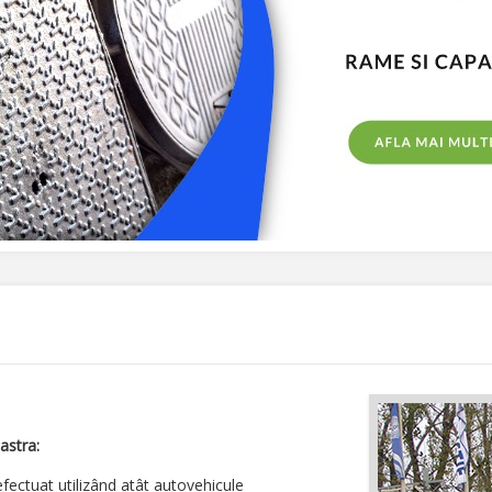
astra:
 efectuat utilizând atât autovehicule