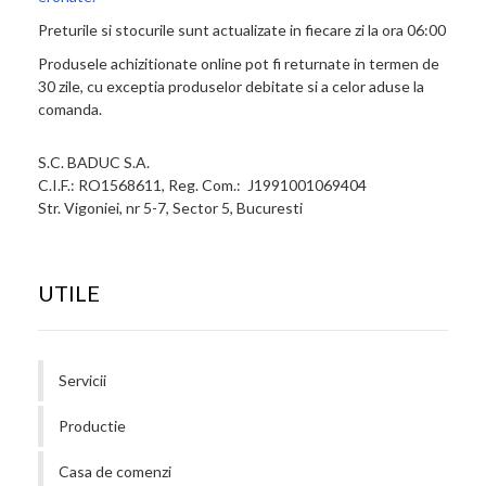
Preturile si stocurile sunt actualizate in fiecare zi la ora 06:00
Produsele achizitionate online pot fi returnate in termen de
30 zile, cu exceptia produselor debitate si a celor aduse la
comanda.
S.C. BADUC S.A.
C.I.F.: RO1568611, Reg. Com.: J1991001069404
Str. Vigoniei, nr 5-7, Sector 5, Bucuresti
UTILE
Servicii
Productie
Casa de comenzi