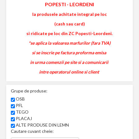
POPESTI
-
LEORDENI
la produsele achitate integral pe loc
(cash sau card)
si ridicate pe loc din ZC Popesti-Leordeni.
*se aplica la valoarea marfurilor (fara TVA)
si se inscrie pe factura proforma emisa
in urma comenzii pe site si a comunicarii
intre operatorul online si client
Grupe de produse:
OSB
PFL
TEGO
PLACAJ
ALTE PRODUSE DIN LEMN
Cautare cuvant cheie: