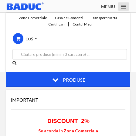
MENIU
Acasa
Zone Comerciale
Casa de Comenzi
Transport Marfa
Certificari
Contul Meu
Zone comerciale
COȘ
Compania
Servicii
Productie
Contact
PRODUSE
IMPORTANT
DISCOUNT 2%
Se acorda in Zona Comerciala