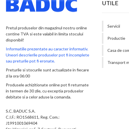
UTILE
Servicii
Pretul produselor din magazinul nostru online
contine TVA si este valabil in limita stocului
Productie
disponibil!
Informatiile prezentate au caracter informativ.
Casa de co
Uneori descrierile produselor pot fi incomplete
sau preturile pot fi eronate.
Transport m
Preturile si stocurile sunt actualizate in fiecare
zi la ora 06:00
Produsele achizitionate online pot fi returnate
in termen de 30 zile, cu exceptia produselor
debitate si a celor aduse la comanda.
S.C. BADUC S.A.
C.I.F.: RO1568611, Reg. Com.:
J1991001069404