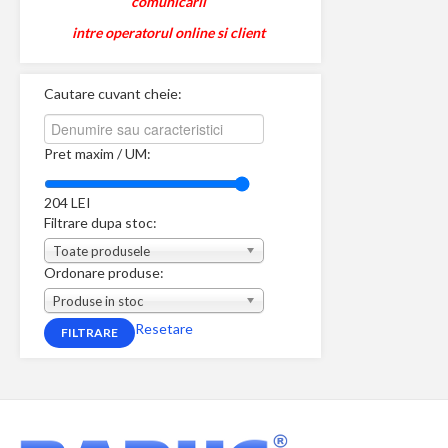
comunicarii
intre operatorul online si client
Cautare cuvant cheie:
Pret maxim / UM:
204
LEI
Filtrare dupa stoc:
Toate produsele
Ordonare produse:
Produse in stoc
Resetare