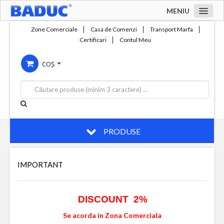
MENIU
Acasa
Zone Comerciale
Casa de Comenzi
Transport Marfa
Certificari
Contul Meu
Zone comerciale
COȘ
Compania
Servicii
Productie
Contact
PRODUSE
IMPORTANT
DISCOUNT 2%
Se acorda in Zona Comerciala