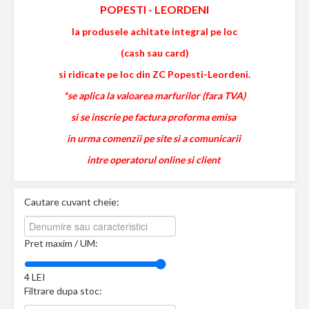
POPESTI
-
LEORDENI
la produsele achitate integral pe loc
(cash sau card)
si ridicate pe loc din ZC Popesti-Leordeni.
*se aplica la valoarea marfurilor (fara TVA)
si se inscrie pe factura proforma emisa
in urma comenzii pe site si a comunicarii
intre operatorul online si client
Cautare cuvant cheie:
Pret maxim / UM:
4
LEI
Filtrare dupa stoc: