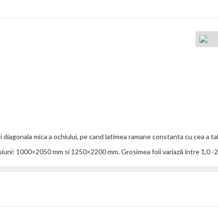
i diagonala mica a ochiului, pe cand latimea ramane constanta cu cea a tab
siuni: 1000×2050 mm si 1250×2200 mm. Grosimea foii variază între 1,0 -