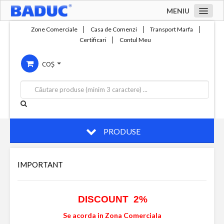
MENIU
Acasa
Zone Comerciale
Casa de Comenzi
Transport Marfa
Certificari
Contul Meu
Zone comerciale
COȘ
Compania
Servicii
Productie
Contact
PRODUSE
IMPORTANT
DISCOUNT 2%
Se acorda in Zona Comerciala