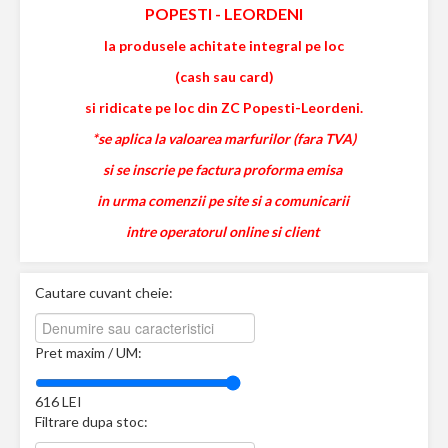
POPESTI
-
LEORDENI
la produsele achitate integral pe loc
(cash sau card)
si ridicate pe loc din ZC Popesti-Leordeni.
*se aplica la valoarea marfurilor (fara TVA)
si se inscrie pe factura proforma emisa
in urma comenzii pe site si a comunicarii
intre operatorul online si client
Cautare cuvant cheie:
Pret maxim / UM:
616
LEI
Filtrare dupa stoc: