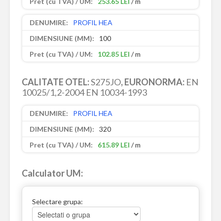
253.65 LEI
/ m
PROFIL HEA
100
102.85 LEI
/ m
CALITATE OTEL:
S275JO
, EURONORMA:
EN
10025/1,2-2004 EN 10034-1993
PROFIL HEA
320
615.89 LEI
/ m
Calculator UM:
Selectare grupa: