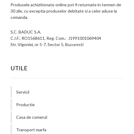
Produsele achizitionate online pot fi returnate in termen de
30 zile, cu exceptia produselor debitate si a celor aduse la
comanda.
S.C. BADUC S.A.
C.I.F.: RO1568611, Reg. Com.: J1991001069404
Str. Vigoniei, nr 5-7, Sector 5, Bucuresti
UTILE
Servicii
Productie
Casa de comenzi
Transport marfa