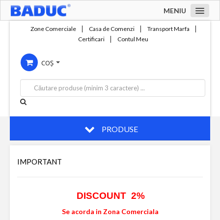
MENIU
Acasa
Zone Comerciale
Casa de Comenzi
Transport Marfa
Certificari
Contul Meu
Zone comerciale
COȘ
Compania
Servicii
Productie
Contact
PRODUSE
IMPORTANT
DISCOUNT 2%
Se acorda in Zona Comerciala