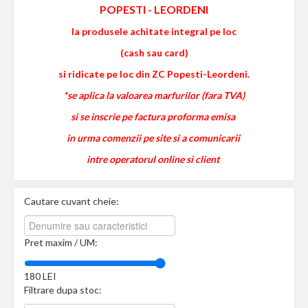
POPESTI
-
LEORDENI
la produsele achitate integral pe loc
(cash sau card)
si ridicate pe loc din ZC Popesti-Leordeni.
*se aplica la valoarea marfurilor (fara TVA)
si se inscrie pe factura proforma emisa
in urma comenzii pe site si a comunicarii
intre operatorul online si client
Cautare cuvant cheie:
Pret maxim / UM:
180
LEI
Filtrare dupa stoc: