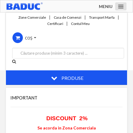
MENIU
Acasa
Zone Comerciale
Casa de Comenzi
Transport Marfa
Certificari
Contul Meu
Zone comerciale
COȘ
Compania
Servicii
Productie
Contact
PRODUSE
IMPORTANT
DISCOUNT 2%
Se acorda in Zona Comerciala