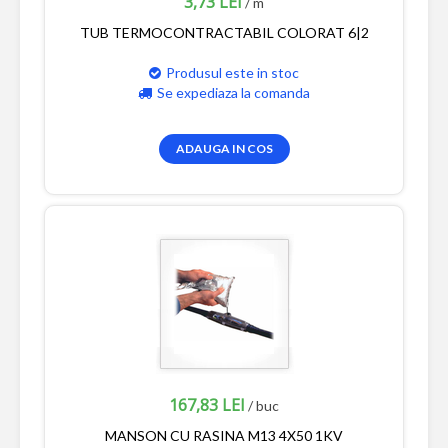
3,73 LEI
/ m
TUB TERMOCONTRACTABIL COLORAT 6|2
Produsul este in stoc
Se expediaza la comanda
ADAUGA IN COS
167,83 LEI
/ buc
MANSON CU RASINA M13 4X50 1KV