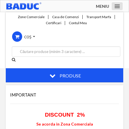
MENIU
Acasa
Zone Comerciale
Casa de Comenzi
Transport Marfa
Certificari
Contul Meu
Zone comerciale
COȘ
Compania
Servicii
Productie
Contact
PRODUSE
IMPORTANT
DISCOUNT 2%
Se acorda in Zona Comerciala