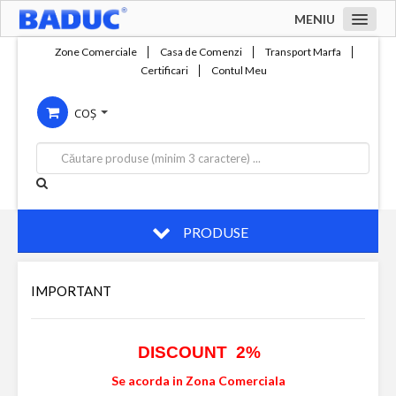
MENIU
Acasa
Zone Comerciale
Casa de Comenzi
Transport Marfa
Certificari
Contul Meu
Zone comerciale
COȘ
Compania
Servicii
Productie
Contact
PRODUSE
IMPORTANT
DISCOUNT 2%
Se acorda in Zona Comerciala