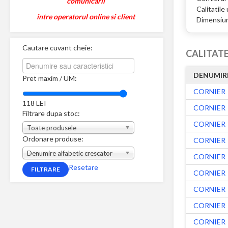
comunicarii
Calitatile
intre operatorul online si client
Dimensiu
Cautare cuvant cheie:
CALITATE
DENUMIR
Pret maxim / UM:
CORNIER
118
LEI
CORNIER
Filtrare dupa stoc:
CORNIER
Toate produsele
Ordonare produse:
CORNIER
Denumire alfabetic crescator
CORNIER
Resetare
CORNIER
CORNIER
CORNIER
CORNIER