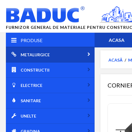
FURNIZOR GENERAL DE MATERIALE PENTRU CONSTRUCTII
ACASA
PRODUSE
METALURGICE
ACASĂ
/
M
CONSTRUCTII
CORNIE
ELECTRICE
SANITARE
UNELTE
GRADINA