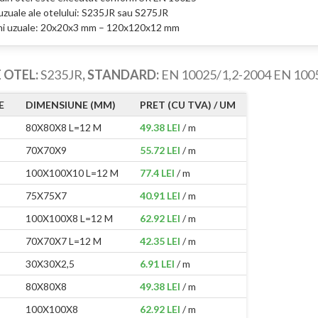
 uzuale ale otelului: S235JR sau S275JR
ni uzuale: 20x20x3 mm – 120x120x12 mm
 OTEL:
S235JR
, STANDARD:
EN 10025/1,2-2004 EN 100
E
DIMENSIUNE (MM)
PRET (CU TVA) / UM
80X80X8 L=12 M
49.38 LEI
/ m
70X70X9
55.72 LEI
/ m
100X100X10 L=12 M
77.4 LEI
/ m
75X75X7
40.91 LEI
/ m
100X100X8 L=12 M
62.92 LEI
/ m
70X70X7 L=12 M
42.35 LEI
/ m
30X30X2,5
6.91 LEI
/ m
80X80X8
49.38 LEI
/ m
100X100X8
62.92 LEI
/ m