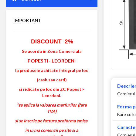
IMPORTANT
DISCOUNT 2%
Se acorda in Zona Comerciala
POPESTI
-
LEORDENI
la produsele achitate integral pe loc
(cash sau card)
Descrier
si ridicate pe loc din ZC Popesti-
Cornierul 
Leordeni.
*se aplica la valoarea marfurilor (fara
Forma p
TVA)
Bare cu l
si se inscrie pe factura proforma emisa
Caracter
in urma comenzii pe site si a
Cornierul