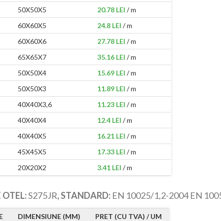
50X50X5
20.78 LEI
/ m
60X60X5
24.8 LEI
/ m
60X60X6
27.78 LEI
/ m
65X65X7
35.16 LEI
/ m
50X50X4
15.69 LEI
/ m
50X50X3
11.89 LEI
/ m
40X40X3,6
11.23 LEI
/ m
40X40X4
12.4 LEI
/ m
40X40X5
16.21 LEI
/ m
45X45X5
17.33 LEI
/ m
20X20X2
3.41 LEI
/ m
 OTEL:
S275JR
, STANDARD:
EN 10025/1,2-2004 EN 100
E
DIMENSIUNE (MM)
PRET (CU TVA) / UM