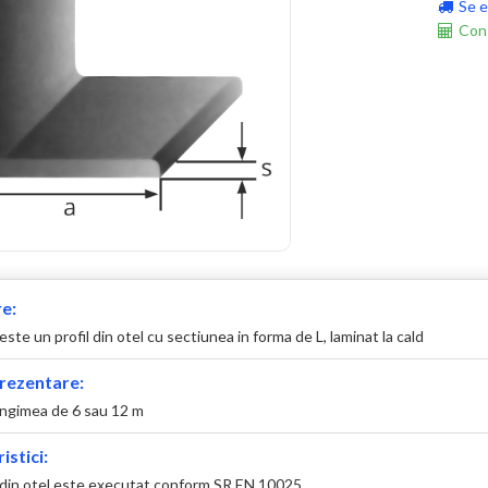
Se e
Cons
e:
este un profil din otel cu sectiunea in forma de L, laminat la cald
rezentare:
ungimea de 6 sau 12 m
istici:
 din otel este executat conform SR EN 10025