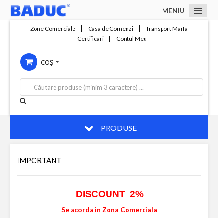
MENIU
Acasa
Zone Comerciale
Casa de Comenzi
Transport Marfa
Certificari
Contul Meu
Zone comerciale
COȘ
Compania
Servicii
Productie
Contact
PRODUSE
IMPORTANT
DISCOUNT 2%
Se acorda in Zona Comerciala