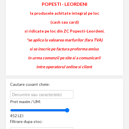
POPESTI
-
LEORDENI
la produsele achitate integral pe loc
(cash sau card)
si ridicate pe loc din ZC Popesti-Leordeni.
*se aplica la valoarea marfurilor (fara TVA)
si se inscrie pe factura proforma emisa
in urma comenzii pe site si a comunicarii
intre operatorul online si client
Cautare cuvant cheie:
Pret maxim / UM:
452
LEI
Filtrare dupa stoc: