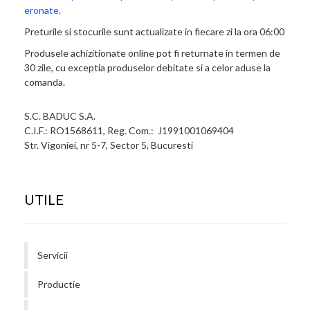
eronate.
Preturile si stocurile sunt actualizate in fiecare zi la ora 06:00
Produsele achizitionate online pot fi returnate in termen de
30 zile, cu exceptia produselor debitate si a celor aduse la
comanda.
S.C. BADUC S.A.
C.I.F.: RO1568611, Reg. Com.: J1991001069404
Str. Vigoniei, nr 5-7, Sector 5, Bucuresti
UTILE
Servicii
Productie