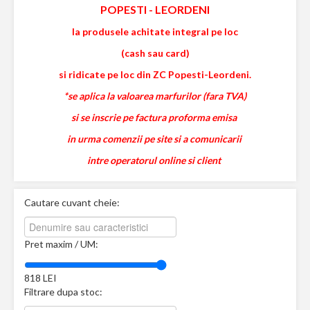
POPESTI
-
LEORDENI
la produsele achitate integral pe loc
(cash sau card)
si ridicate pe loc din ZC Popesti-Leordeni.
*se aplica la valoarea marfurilor (fara TVA)
si se inscrie pe factura proforma emisa
in urma comenzii pe site si a comunicarii
intre operatorul online si client
Cautare cuvant cheie:
Pret maxim / UM:
818
LEI
Filtrare dupa stoc: