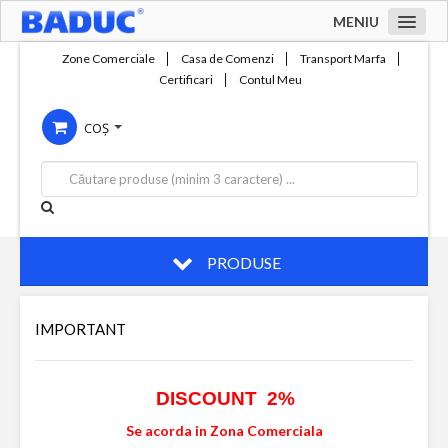
MENIU
Acasa
Zone Comerciale
Casa de Comenzi
Transport Marfa
Certificari
Contul Meu
Zone comerciale
COȘ
Compania
Servicii
Productie
Contact
PRODUSE
IMPORTANT
DISCOUNT 2%
Se acorda in Zona Comerciala