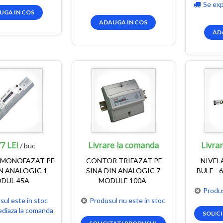
Se ex
UGA IN COS
ADAUGA IN COS
AD
7 LEI
Livrare la comanda
Livra
/ buc
MONOFAZAT PE
CONTOR TRIFAZAT PE
NIVELA
IN ANALOGIC 1
SINA DIN ANALOGIC 7
BULE -
DUL 45A
MODULE 100A
Produs
sul este in stoc
Produsul nu este in stoc
ediaza la comanda
SOLIC