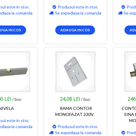
sul este in stoc
Produsul este in stoc
Prod
ediaza la comanda
Se expediaza la comanda
Se ex
UGA IN COS
ADAUGA IN COS
AD
0 LEI
24,08 LEI
246
/ buc
/ buc
NIVELA
RAMA CONTOR
CONTO
MONOFAZAT 230V
SINA 
sul este in stoc
MO
ediaza la comanda
Produsul este in stoc
Se expediaza la comanda
Prod