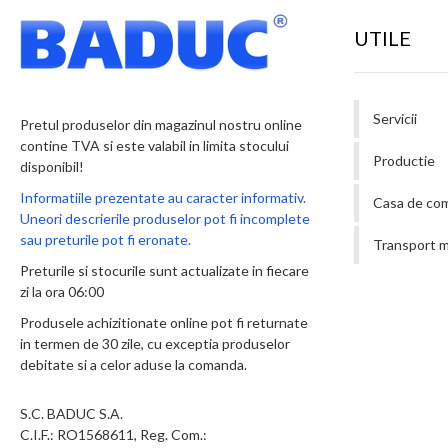
UTILE
Servicii
Pretul produselor din magazinul nostru online
contine TVA si este valabil in limita stocului
Productie
disponibil!
Informatiile prezentate au caracter informativ.
Casa de co
Uneori descrierile produselor pot fi incomplete
sau preturile pot fi eronate.
Transport m
Preturile si stocurile sunt actualizate in fiecare
zi la ora 06:00
Produsele achizitionate online pot fi returnate
in termen de 30 zile, cu exceptia produselor
debitate si a celor aduse la comanda.
S.C. BADUC S.A.
C.I.F.: RO1568611, Reg. Com.: