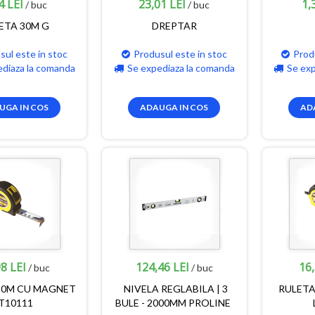
4 LEI
23,01 LEI
1,
/ buc
/ buc
ETA 30M G
DREPTAR
sul este in stoc
Produsul este in stoc
Prod
ediaza la comanda
Se expediaza la comanda
Se ex
UGA IN COS
ADAUGA IN COS
AD
8 LEI
124,46 LEI
16,
/ buc
/ buc
10M CU MAGNET
NIVELA REGLABILA | 3
RULETA
T10111
BULE - 2000MM PROLINE