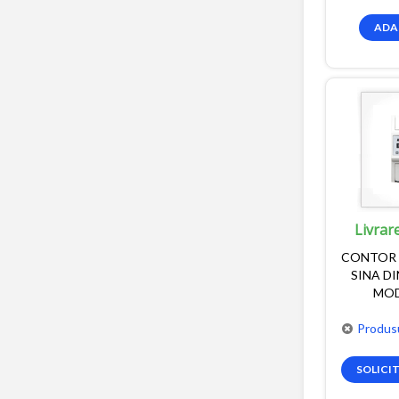
ADA
Livrar
CONTOR 
SINA D
MOD
Produsu
SOLICI