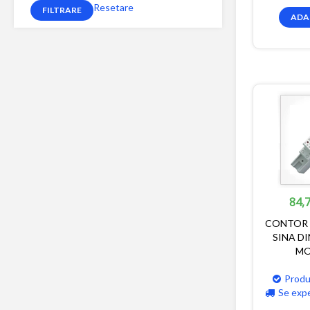
Resetare
ADA
84,7
CONTOR 
SINA D
MO
Produ
Se exp