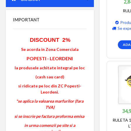
2,8
RUL
IMPORTANT
Produ
Se exp
DISCOUNT 2%
ADA
Se acorda in Zona Comerciala
POPESTI
-
LEORDENI
la produsele achitate integral pe loc
(cash sau card)
si ridicate pe loc din ZC Popesti-
Leordeni.
*se aplica la valoarea marfurilor (fara
TVA)
34,9
si se inscrie pe factura proforma emisa
RULETA 
in urma comenzii pe site si a
L