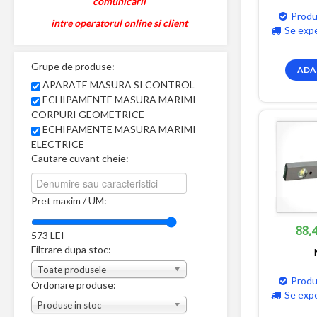
comunicarii
Produ
intre operatorul online si client
Se exp
Grupe de produse:
ADA
APARATE MASURA SI CONTROL
ECHIPAMENTE MASURA MARIMI
CORPURI GEOMETRICE
ECHIPAMENTE MASURA MARIMI
ELECTRICE
Cautare cuvant cheie:
Pret maxim / UM:
88,4
573
LEI
Filtrare dupa stoc:
Toate produsele
Produ
Ordonare produse:
Se exp
Produse in stoc