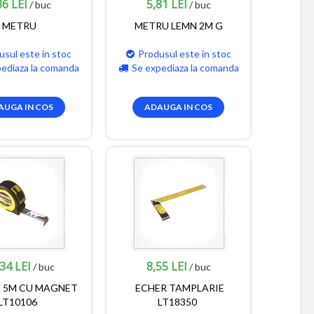
36 LEI
5,81 LEI
/ buc
/ buc
METRU
METRU LEMN 2M G
usul este in stoc
Produsul este in stoc
pediaza la comanda
Se expediaza la comanda
AUGA IN COS
ADAUGA IN COS
34 LEI
8,55 LEI
/ buc
/ buc
 5M CU MAGNET
ECHER TAMPLARIE
LT10106
LT18350