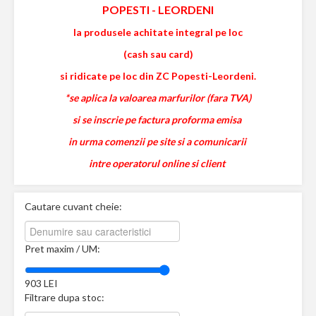
POPESTI
-
LEORDENI
la produsele achitate integral pe loc
(cash sau card)
si ridicate pe loc din ZC Popesti-Leordeni.
*se aplica la valoarea marfurilor (fara TVA)
si se inscrie pe factura proforma emisa
in urma comenzii pe site si a comunicarii
intre operatorul online si client
Cautare cuvant cheie:
Pret maxim / UM:
903
LEI
Filtrare dupa stoc: