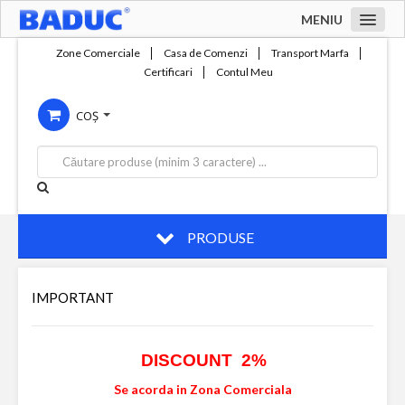
MENIU
Acasa
Zone Comerciale
Casa de Comenzi
Transport Marfa
Certificari
Contul Meu
Zone comerciale
COȘ
Compania
Servicii
Productie
Contact
PRODUSE
IMPORTANT
DISCOUNT 2%
Se acorda in Zona Comerciala