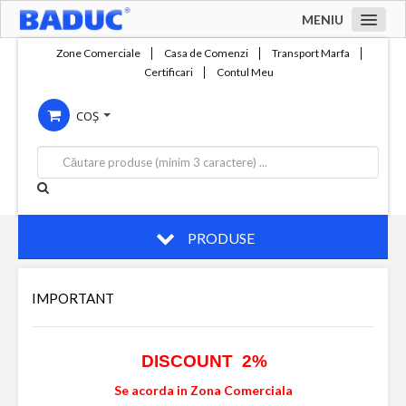
MENIU
Acasa
Zone Comerciale
Casa de Comenzi
Transport Marfa
Certificari
Contul Meu
Zone comerciale
COȘ
Compania
Servicii
Productie
Contact
PRODUSE
IMPORTANT
DISCOUNT 2%
Se acorda in Zona Comerciala