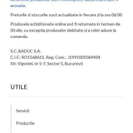
eronate.
Preturile si stocurile sunt actualizate in fiecare zi la ora 06:00
Produsele achizitionate online pot fi returnate in termen de
30 zile, cu exceptia produselor debitate si a celor aduse la
comanda.
S.C. BADUC S.A.
C.I.F.: RO1568611, Reg. Com.: J1991001069404
Str. Vigoniei, nr 5-7, Sector 5, Bucuresti
UTILE
Servicii
Productie