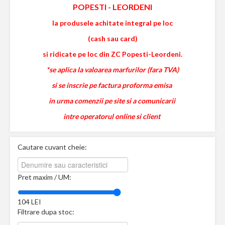
POPESTI
-
LEORDENI
la produsele achitate integral pe loc
(cash sau card)
si ridicate pe loc din ZC Popesti-Leordeni.
*se aplica la valoarea marfurilor (fara TVA)
si se inscrie pe factura proforma emisa
in urma comenzii pe site si a comunicarii
intre operatorul online si client
Cautare cuvant cheie:
Pret maxim / UM:
104
LEI
Filtrare dupa stoc: