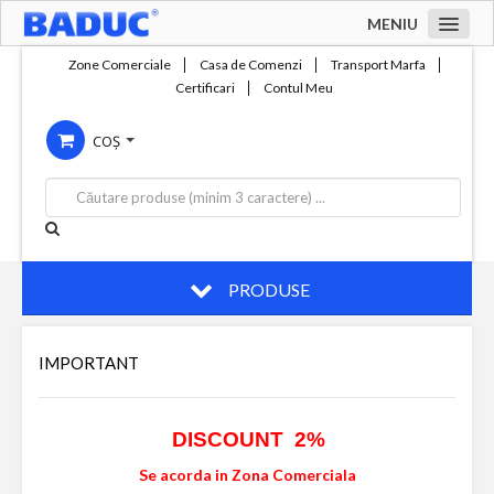
MENIU
Acasa
Zone Comerciale
Casa de Comenzi
Transport Marfa
Certificari
Contul Meu
Zone comerciale
COȘ
Compania
Servicii
Productie
Contact
PRODUSE
IMPORTANT
DISCOUNT 2%
Se acorda in Zona Comerciala