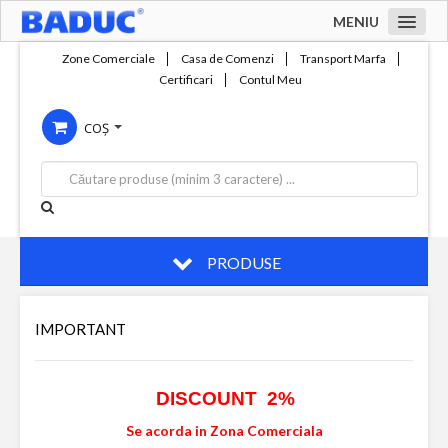
MENIU
Acasa
Zone Comerciale
Casa de Comenzi
Transport Marfa
Certificari
Contul Meu
Zone comerciale
COȘ
Compania
Servicii
Productie
Contact
PRODUSE
IMPORTANT
DISCOUNT 2%
Se acorda in Zona Comerciala