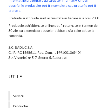
Informatiile prezentate au caracter informativ. Uneori
descrierile produselor pot fi incomplete sau preturile pot fi
eronate.
Preturile si stocurile sunt actualizate in fiecare zi la ora 06:00
Produsele achizitionate online pot fi returnate in termen de
30 zile, cu exceptia produselor debitate si a celor aduse la
comanda.
S.C. BADUC S.A.
C.I.F.: RO1568611, Reg. Com.: J1991001069404
Str. Vigoniei, nr 5-7, Sector 5, Bucuresti
UTILE
Servicii
Productie