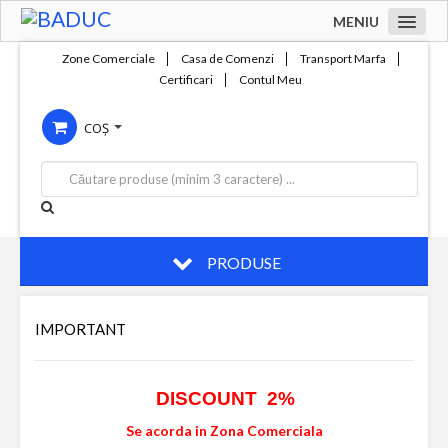
MENIU
Acasa
Zone Comerciale
Casa de Comenzi
Transport Marfa
Certificari
Contul Meu
Zone comerciale
Compania
COȘ
Servicii
Productie
Contact
PRODUSE
IMPORTANT
DISCOUNT 2%
Se acorda in Zona Comerciala