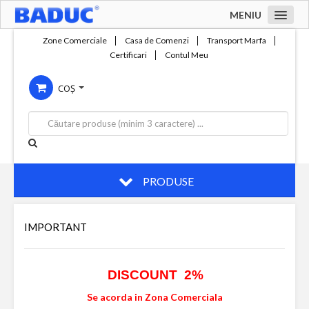
MENIU
Acasa
Zone Comerciale
Casa de Comenzi
Transport Marfa
Certificari
Contul Meu
Zone comerciale
COȘ
Compania
Servicii
Productie
Contact
PRODUSE
IMPORTANT
DISCOUNT 2%
Se acorda in Zona Comerciala