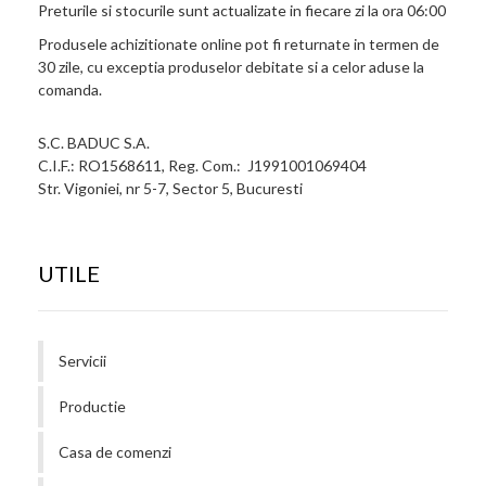
Preturile si stocurile sunt actualizate in fiecare zi la ora 06:00
Produsele achizitionate online pot fi returnate in termen de
30 zile, cu exceptia produselor debitate si a celor aduse la
comanda.
S.C. BADUC S.A.
C.I.F.: RO1568611, Reg. Com.: J1991001069404
Str. Vigoniei, nr 5-7, Sector 5, Bucuresti
UTILE
Servicii
Productie
Casa de comenzi