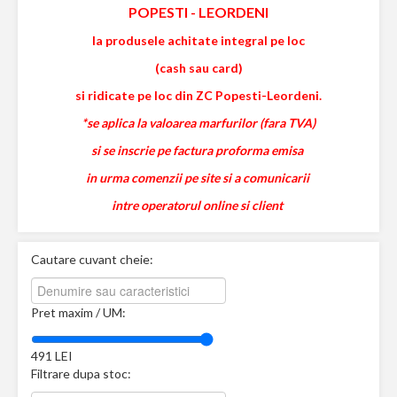
POPESTI
-
LEORDENI
la produsele achitate integral pe loc
(cash sau card)
si ridicate pe loc din ZC Popesti-Leordeni.
*se aplica la valoarea marfurilor (fara TVA)
si se inscrie pe factura proforma emisa
in urma comenzii pe site si a comunicarii
intre operatorul online si client
Cautare cuvant cheie:
Pret maxim / UM:
491
LEI
Filtrare dupa stoc: