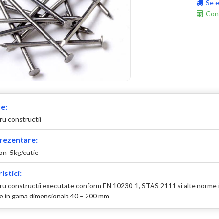
Se e
Cons
e:
ru constructii
rezentare:
ton 5kg/cutie
istici:
ru constructii executate conform EN 10230-1, STAS 2111 si alte norme 
le in gama dimensionala 40 – 200 mm