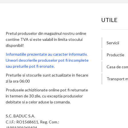
UTILE
Pretul produselor din magazinul nostru online
contine TVA si este valabil in limita stocului
Servicii
disponibil!
Informatiile prezentate au caracter informativ.
Productie
Uneori descrierile produselor pot fi incomplete
sau preturile pot fi eronate.
Casa de co
Preturile si stocurile sunt actualizate in fiecare
Transport m
zi la ora 06:00
Produsele achizitionate online pot fi returnate
in termen de 30 zile, cu exceptia produselor
debitate si a celor aduse la comanda.
S.C. BADUC S.A.
C.I.F.: RO1568611, Reg. Com.:
J1991001069404