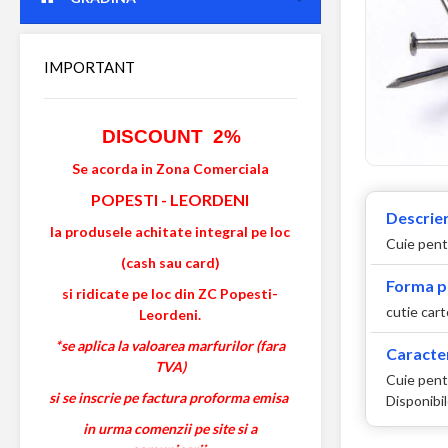
IMPORTANT
DISCOUNT 2%
Se acorda in Zona Comerciala
POPESTI
-
LEORDENI
Descrier
la produsele achitate integral pe loc
Cuie pent
(cash sau card)
Forma p
si ridicate pe loc din ZC Popesti-
cutie car
Leordeni.
*se aplica la valoarea marfurilor (fara
Caracter
TVA)
Cuie pent
si se inscrie pe factura proforma emisa
Disponibi
in urma comenzii pe site si a