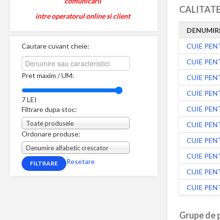
comunicarii
CALITATE
intre operatorul online si client
DENUMIR
Cautare cuvant cheie:
CUIE PEN
CUIE PEN
Pret maxim / UM:
CUIE PEN
CUIE PEN
7
LEI
CUIE PEN
Filtrare dupa stoc:
Toate produsele
CUIE PEN
Ordonare produse:
CUIE PEN
Denumire alfabetic crescator
CUIE PEN
Resetare
CUIE PEN
CUIE PEN
Grupe de p