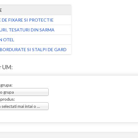
E
 DE FIXARE SI PROTECTIE
URI, TESATURI DIN SARMA
N OTEL
BORDURATE SI STALPI DE GARD
r UM:
 grupa:
 o grupa
 produs:
Va rugam selectati mai intai o grupa