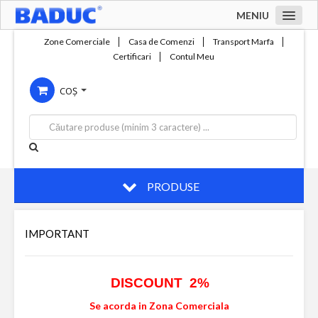
MENIU
Acasa
Zone Comerciale
Casa de Comenzi
Transport Marfa
Certificari
Contul Meu
Zone comerciale
COȘ
Compania
Servicii
Productie
Contact
PRODUSE
IMPORTANT
DISCOUNT 2%
Se acorda in Zona Comerciala