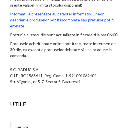
si este valabil in limita stocului disponibil!
Informatiile prezentate au caracter informativ. Uneori
descrierile produselor pot fi incomplete sau preturile pot fi
eronate.
Preturile si stocurile sunt actualizate in fiecare zi la ora 06:00
Produsele achizitionate online pot fi returnate in termen de
30 zile, cu exceptia produselor debitate si a celor aduse la
comanda.
S.C. BADUC S.A.
C.I.F.: RO1568611, Reg. Com.: J1991001069404
Str. Vigoniei, nr 5-7, Sector 5, Bucuresti
UTILE
Servicii