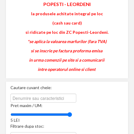
POPESTI
-
LEORDENI
la produsele achitate integral pe loc
(cash sau card)
si ridicate pe loc din ZC Popesti-Leordeni.
*se aplica la valoarea marfurilor (fara TVA)
si se inscrie pe factura proforma emisa
in urma comenzii pe site si a comunicarii
intre operatorul online si client
Cautare cuvant cheie:
Pret maxim / UM:
5
LEI
Filtrare dupa stoc: