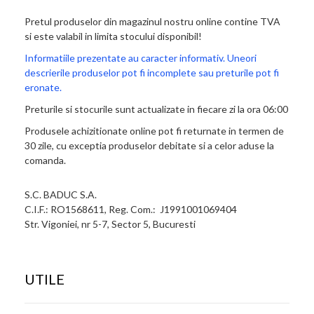
Pretul produselor din magazinul nostru online contine TVA
si este valabil in limita stocului disponibil!
Informatiile prezentate au caracter informativ. Uneori
descrierile produselor pot fi incomplete sau preturile pot fi
eronate.
Preturile si stocurile sunt actualizate in fiecare zi la ora 06:00
Produsele achizitionate online pot fi returnate in termen de
30 zile, cu exceptia produselor debitate si a celor aduse la
comanda.
S.C. BADUC S.A.
C.I.F.: RO1568611, Reg. Com.: J1991001069404
Str. Vigoniei, nr 5-7, Sector 5, Bucuresti
UTILE