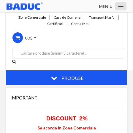
MENIU
Acasa
Zone Comerciale
Casa de Comenzi
Transport Marfa
Certificari
Contul Meu
Zone comerciale
COȘ
Compania
Servicii
Productie
Contact
PRODUSE
IMPORTANT
DISCOUNT 2%
Se acorda in Zona Comerciala