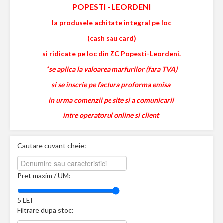
POPESTI
-
LEORDENI
la produsele achitate integral pe loc
(cash sau card)
si ridicate pe loc din ZC Popesti-Leordeni.
*se aplica la valoarea marfurilor (fara TVA)
si se inscrie pe factura proforma emisa
in urma comenzii pe site si a comunicarii
intre operatorul online si client
Cautare cuvant cheie:
Pret maxim / UM:
5
LEI
Filtrare dupa stoc: