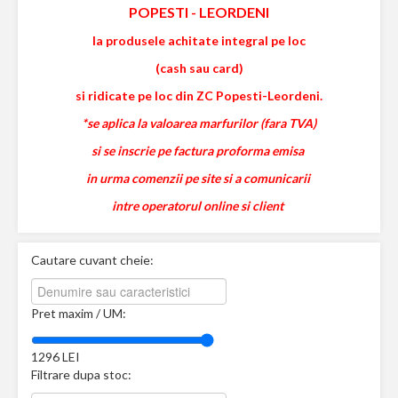
POPESTI
-
LEORDENI
la produsele achitate integral pe loc
(cash sau card)
si ridicate pe loc din ZC Popesti-Leordeni.
*se aplica la valoarea marfurilor (fara TVA)
si se inscrie pe factura proforma emisa
in urma comenzii pe site si a comunicarii
intre operatorul online si client
Cautare cuvant cheie:
Pret maxim / UM:
1296
LEI
Filtrare dupa stoc: