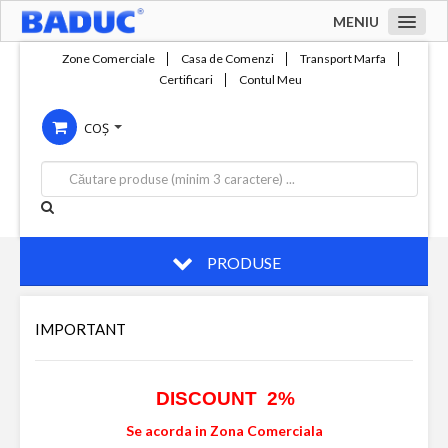
MENIU
Acasa
Zone Comerciale
Casa de Comenzi
Transport Marfa
Certificari
Contul Meu
Zone comerciale
COȘ
Compania
Servicii
Productie
Contact
PRODUSE
IMPORTANT
DISCOUNT 2%
Se acorda in Zona Comerciala