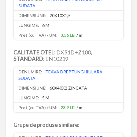
SUDATA
20X10X1,5
6 M
3.56 LEI
/ m
CALITATE OTEL:
DX51D+Z100
,
STANDARD:
EN10219
TEAVA DREPTUNGHIULARA
SUDATA
60X40X2 ZINCATA
5 M
23.9 LEI
/ m
Grupe de produse similare: