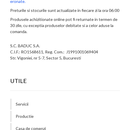
eronate.
Preturile si stocurile sunt actualizate in fiecare zi la ora 06:00
Produsele achizitionate online pot fi returnate in termen de
30 zile, cu exceptia produselor debitate si a celor aduse la
comanda.
S.C. BADUC S.A.
C.I.F.: RO1568611, Reg. Com.: J1991001069404
Str. Vigoniei, nr 5-7, Sector 5, Bucuresti
UTILE
Servicii
Productie
Casa de comenzi