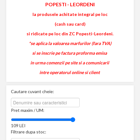
POPESTI
-
LEORDENI
la produsele achitate integral pe loc
(cash sau card)
si ridicate pe loc din ZC Popesti-Leordeni.
*se aplica la valoarea marfurilor (fara TVA)
si se inscrie pe factura proforma emisa
in urma comenzii pe site si a comunicarii
intre operatorul online si client
Cautare cuvant cheie:
Pret maxim / UM:
109
LEI
Filtrare dupa stoc: