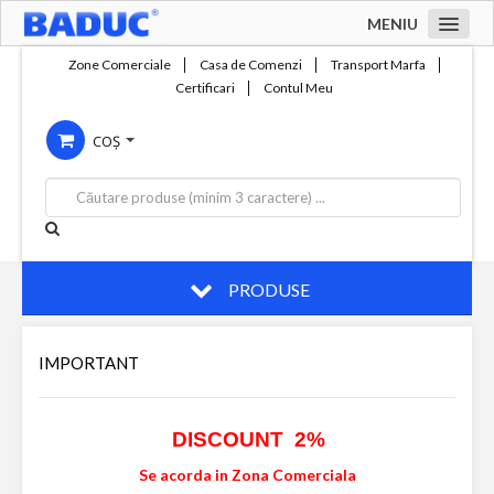
MENIU
Acasa
Zone Comerciale
Casa de Comenzi
Transport Marfa
Certificari
Contul Meu
Zone comerciale
COȘ
Compania
Servicii
Productie
Contact
PRODUSE
IMPORTANT
DISCOUNT 2%
Se acorda in Zona Comerciala