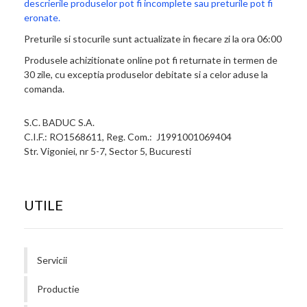
descrierile produselor pot fi incomplete sau preturile pot fi
eronate.
Preturile si stocurile sunt actualizate in fiecare zi la ora 06:00
Produsele achizitionate online pot fi returnate in termen de
30 zile, cu exceptia produselor debitate si a celor aduse la
comanda.
S.C. BADUC S.A.
C.I.F.: RO1568611, Reg. Com.: J1991001069404
Str. Vigoniei, nr 5-7, Sector 5, Bucuresti
UTILE
Servicii
Productie