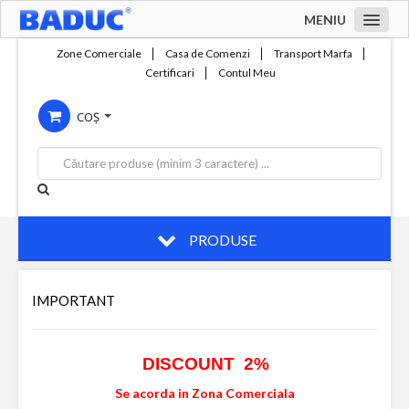
MENIU
Acasa
Zone Comerciale
Casa de Comenzi
Transport Marfa
Certificari
Contul Meu
Zone comerciale
COȘ
Compania
Servicii
Productie
Contact
PRODUSE
IMPORTANT
DISCOUNT 2%
Se acorda in Zona Comerciala