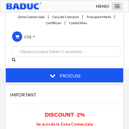
MENIU
Acasa
Zone Comerciale
Casa de Comenzi
Transport Marfa
Certificari
Contul Meu
Zone comerciale
COȘ
Compania
Servicii
Productie
Contact
PRODUSE
IMPORTANT
DISCOUNT 2%
Se acorda in Zona Comerciala