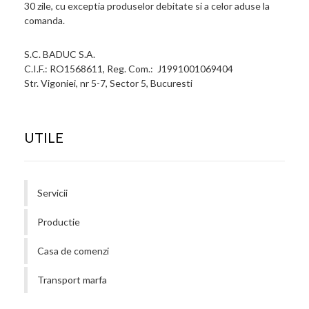
30 zile, cu exceptia produselor debitate si a celor aduse la
comanda.
S.C. BADUC S.A.
C.I.F.: RO1568611, Reg. Com.: J1991001069404
Str. Vigoniei, nr 5-7, Sector 5, Bucuresti
UTILE
Servicii
Productie
Casa de comenzi
Transport marfa