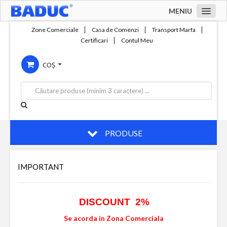
MENIU
Acasa
Zone Comerciale
Casa de Comenzi
Transport Marfa
Certificari
Contul Meu
Zone comerciale
COȘ
Compania
Servicii
Productie
Contact
PRODUSE
IMPORTANT
DISCOUNT 2%
Se acorda in Zona Comerciala