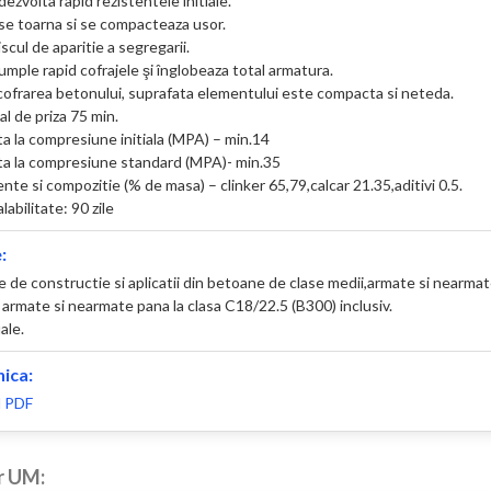
dezvolta rapid rezistentele initiale.
 se toarna si se compacteaza usor.
iscul de aparitie a segregarii.
umple rapid cofrajele şi înglobeaza total armatura.
cofrarea betonului, suprafata elementului este compacta si neteda.
ial de priza 75 min.
ta la compresiune initiala (MPA) – min.14
nta la compresiune standard (MPA)- min.35
te si compozitie (% de masa) – clinker 65,79,calcar 21.35,aditivi 0.5.
abilitate: 90 zile
:
 de constructie si aplicatii din betoane de clase medii,armate si nearmate,
armate si nearmate pana la clasa C18/22.5 (B300) inclusiv.
ale.
nica:
 PDF
r UM: