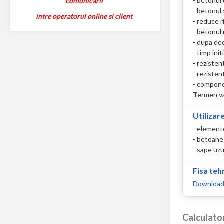
- betonul 
comunicarii
- betonul
intre operatorul online si client
- reduce r
- betonul 
- dupa de
- timp init
- rezisten
- reziste
- componen
Termen val
Utilizare
- elemente
- betoane 
- sape uzu
Fisa teh
Download
Calculato