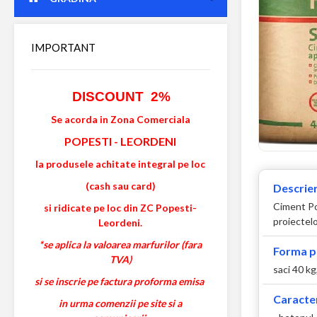
IMPORTANT
DISCOUNT 2%
Se acorda in Zona Comerciala
POPESTI
-
LEORDENI
la produsele achitate integral pe loc
(cash sau card)
Descrier
Ciment Por
si ridicate pe loc din ZC Popesti-
proiectelo
Leordeni.
*se aplica la valoarea marfurilor (fara
Forma p
TVA)
saci 40 kg
si se inscrie pe factura proforma emisa
Caracter
in urma comenzii pe site si a