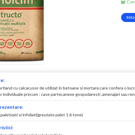
Cons
SOLI
e:
tland cu calcar,usor de utilizat in betoane si mortare,care confera o lucra
r individuale precum : case parter,anexe gospodaresti ,amenajari sau ren
rezentare:
,paletizati si infoliati(greutate palet 1.6 tone)
istici: