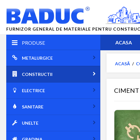
FURNIZOR GENERAL DE MATERIALE PENTRU CONSTRUCTII
ACASA
PRODUSE
METALURGICE
ACASĂ
/
C
CONSTRUCTII
CIMENT 
ELECTRICE
SANITARE
UNELTE
GRADINA