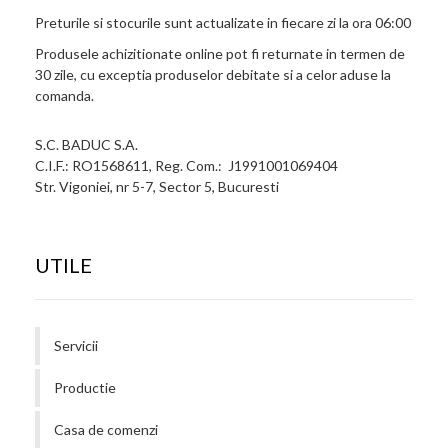
Preturile si stocurile sunt actualizate in fiecare zi la ora 06:00
Produsele achizitionate online pot fi returnate in termen de
30 zile, cu exceptia produselor debitate si a celor aduse la
comanda.
S.C. BADUC S.A.
C.I.F.: RO1568611, Reg. Com.: J1991001069404
Str. Vigoniei, nr 5-7, Sector 5, Bucuresti
UTILE
Servicii
Productie
Casa de comenzi