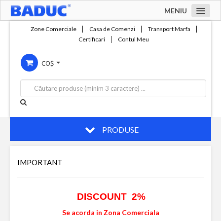
MENIU
Acasa
Zone Comerciale
Casa de Comenzi
Transport Marfa
Certificari
Contul Meu
Zone comerciale
COȘ
Compania
Servicii
Productie
Contact
PRODUSE
IMPORTANT
DISCOUNT 2%
Se acorda in Zona Comerciala