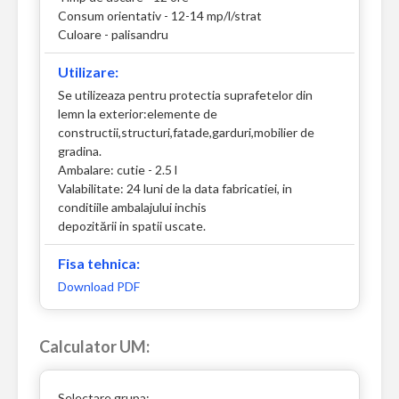
Consum orientativ - 12-14 mp/l/strat
Culoare - palisandru
Utilizare:
Se utilizeaza pentru protectia suprafetelor din
lemn la exterior:elemente de
constructii,structuri,fatade,garduri,mobilier de
gradina.
Ambalare: cutie - 2.5 l
Valabilitate: 24 luni de la data fabricatiei, in
conditiile ambalajului inchis
depozitării in spatii uscate.
Fisa tehnica:
Download PDF
Calculator UM:
Selectare grupa: