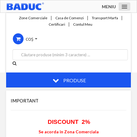
MENIU
Acasa
Zone Comerciale
Casa de Comenzi
Transport Marfa
Certificari
Contul Meu
Zone comerciale
COȘ
Compania
Servicii
Productie
Contact
PRODUSE
IMPORTANT
DISCOUNT 2%
Se acorda in Zona Comerciala