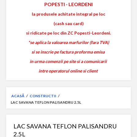
POPESTI
-
LEORDENI
la produsele achitate integral pe loc
(cash sau card)
si ridicate pe loc din ZC Popesti-Leordeni.
*se aplica la valoarea marfurilor (fara TVA)
si se inscrie pe factura proforma emisa
in urma comenzii pe site si a comunicarii
intre operatorul online si client
ACASĂ
/
CONSTRUCTII
/
LAC SAVANA TEFLON PALISANDRU 2.5L
LAC SAVANA TEFLON PALISANDRU
2.5L