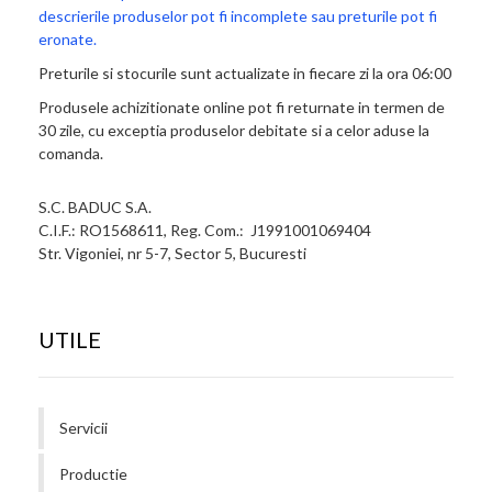
descrierile produselor pot fi incomplete sau preturile pot fi
eronate.
Preturile si stocurile sunt actualizate in fiecare zi la ora 06:00
Produsele achizitionate online pot fi returnate in termen de
30 zile, cu exceptia produselor debitate si a celor aduse la
comanda.
S.C. BADUC S.A.
C.I.F.: RO1568611, Reg. Com.: J1991001069404
Str. Vigoniei, nr 5-7, Sector 5, Bucuresti
UTILE
Servicii
Productie