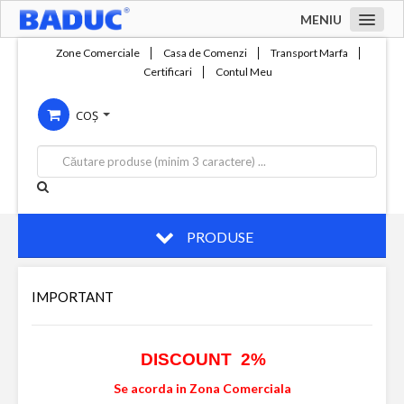
MENIU
Acasa
Zone Comerciale
Casa de Comenzi
Transport Marfa
Certificari
Contul Meu
Zone comerciale
COȘ
Compania
Servicii
Productie
Contact
PRODUSE
IMPORTANT
DISCOUNT 2%
Se acorda in Zona Comerciala