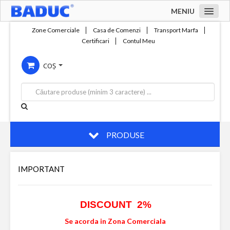
MENIU
Acasa
Zone Comerciale
Casa de Comenzi
Transport Marfa
Certificari
Contul Meu
Zone comerciale
COȘ
Compania
Servicii
Productie
Contact
PRODUSE
IMPORTANT
DISCOUNT 2%
Se acorda in Zona Comerciala