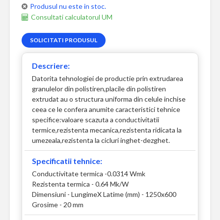
Produsul nu este in stoc.
Consultati calculatorul UM
SOLICITATI PRODUSUL
Descriere:
Datorita tehnologiei de productie prin extrudarea
granulelor din polistiren,placile din polistiren
extrudat au o structura uniforma din celule inchise
ceea ce le confera anumite caracteristici tehnice
specifice:valoare scazuta a conductivitatii
termice,rezistenta mecanica,rezistenta ridicata la
umezeala,rezistenta la cicluri inghet-dezghet.
Specificatii tehnice:
Conductivitate termica -0.0314 Wmk
Rezistenta termica - 0.64 Mk/W
Dimensiuni - LungimeX Latime (mm) - 1250x600
Grosime - 20 mm