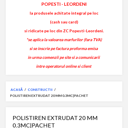
POPESTI
-
LEORDENI
la produsele achitate integral pe loc
(cash sau card)
si ridicate pe loc din ZC Popesti-Leordeni.
*se aplica la valoarea marfurilor (fara TVA)
si se inscrie pe factura proforma emisa
in urma comenzii pe site si a comunicarii
intre operatorul online si client
ACASĂ
/
CONSTRUCTII
/
POLISTIREN EXTRUDAT 20 MM 0.3MC|PACHET
POLISTIREN EXTRUDAT 20 MM
0.3MC|PACHET