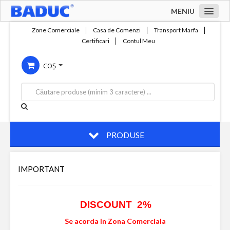
MENIU
Acasa
Zone Comerciale
Casa de Comenzi
Transport Marfa
Certificari
Contul Meu
Zone comerciale
COȘ
Compania
Servicii
Productie
Contact
PRODUSE
IMPORTANT
DISCOUNT 2%
Se acorda in Zona Comerciala