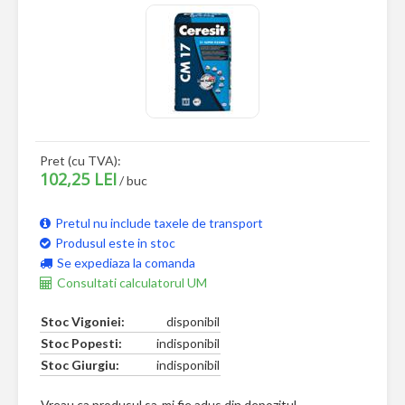
Pret (cu TVA):
102,25 LEI
/ buc
Pretul nu include taxele de transport
Produsul este in stoc
Se expediaza la comanda
Consultati calculatorul UM
Stoc Vigoniei:
disponibil
Stoc Popesti:
indisponibil
Stoc Giurgiu:
indisponibil
Vreau ca produsul sa-mi fie adus din depozitul